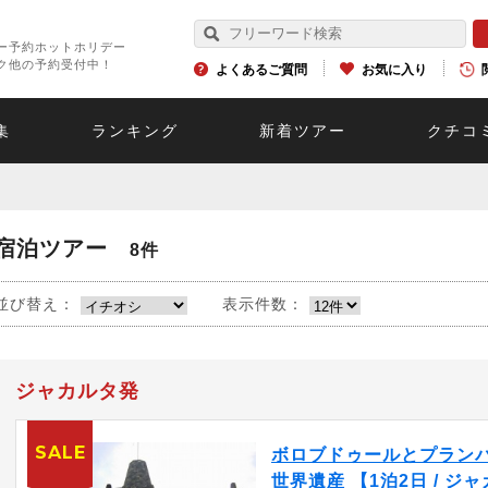
ー予約ホットホリデー
ク他の予約受付中！
よくあるご質問
お気に入り
集
ランキング
新着ツアー
クチコ
宿泊ツアー
8件
並び替え：
表示件数：
ジャカルタ発
SALE
ボロブドゥールとプラン
世界遺産 【1泊2日 / ジャ