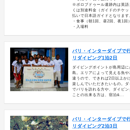
※ボロブドゥール遺跡内は英語
くは別途料金（ガイドのチケッ
払いで日本語ガイドとなります
・食事（朝1回、昼2回、夜1回
・入場料
バリ・インターダイブで
リダイビング1泊2日
ダイビングポイントが島周辺に
島。エリアによって見える魚や
違うので、できれば2日以上か
楽しんでいただきたいもの。ダ
でバリを訪れる方や、ダイビン
ことの出来る方は、宿泊&...
バリ・インターダイブで
リダイビング2泊3日