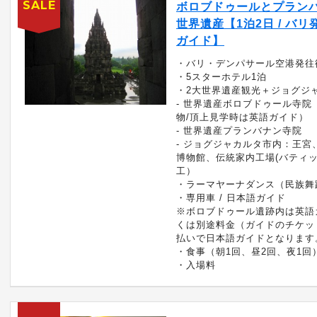
SALE
ボロブドゥールとプラン
世界遺産【1泊2日 / バリ発
ガイド】
・バリ・デンパサール空港発往
・5スターホテル1泊
・2大世界遺産観光＋ジョグジ
- 世界遺産ボロブドゥール寺院
物/頂上見学時は英語ガイド）
- 世界遺産プランバナン寺院
- ジョグジャカルタ市内：王宮
博物館、伝統家内工場(バティ
工）
・ラーマヤーナダンス（民族舞
・専用車 / 日本語ガイド
※ボロブドゥール遺跡内は英語
くは別途料金（ガイドのチケッ
払いで日本語ガイドとなります
・食事（朝1回、昼2回、夜1回
・入場料