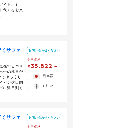
ガイド、もし
ト代）をお支
。
）
行くサファ
お問い合わせください
参考価格
35,822～
¥
点在するバリ
水中の風景が
日本語
けてゆっくり
イビング目的
1人OK
グに数日割く
行くサファ
お問い合わせください
参考価格