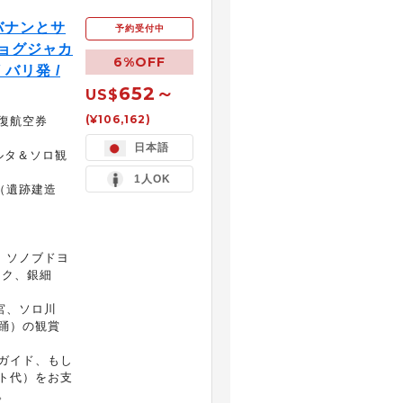
バナンとサ
予約受付中
ジョグジャカ
6%OFF
 バリ発 /
652～
US$
(¥106,162)
復航空券
日本語
ルタ＆ソロ観
1人OK
（遺跡建造
、ソノブドヨ
ック、銀細
宮、ソロ川
踊）の観賞
ガイド、もし
ト代）をお支
。