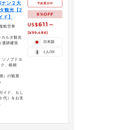
バナン２大
予約受付中
タ観光【2
6%OFF
ガイド】
611～
US$
復航空券
(¥99,486)
ャカルタ観光
日本語
（遺跡建造
1人OK
、ソノブドヨ
ック、銀細
踊）の観賞
ム
ガイド、もし
ト代）をお支
。
）