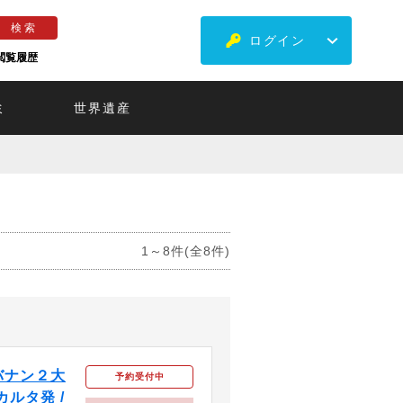
ログイン
閲覧履歴
ミ
世界遺産
1～8件(全8件)
バナン２大
予約受付中
カルタ発 /