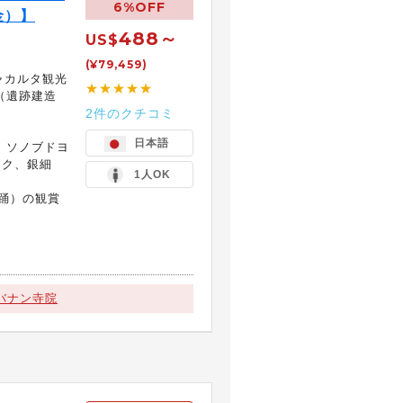
6%OFF
金）】
488～
US$
(¥79,459)
ャカルタ観光
★★★★★
（遺跡建造
2件のクチコミ
日本語
、ソノブドヨ
ック、銀細
1人OK
踊）の観賞
）
バナン寺院