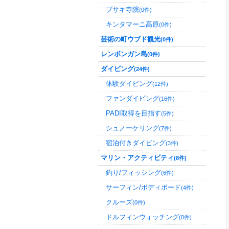
ブサキ寺院
(0件)
キンタマーニ高原
(0件)
芸術の町ウブド観光
(0件)
レンボンガン島
(0件)
ダイビング
(24件)
体験ダイビング
(12件)
ファンダイビング
(16件)
PADI取得を目指す
(5件)
シュノーケリング
(7件)
宿泊付きダイビング
(3件)
マリン・アクティビティ
(8件)
釣り/フィッシング
(6件)
サーフィン/ボディボード
(4件)
クルーズ
(0件)
ドルフィンウォッチング
(0件)