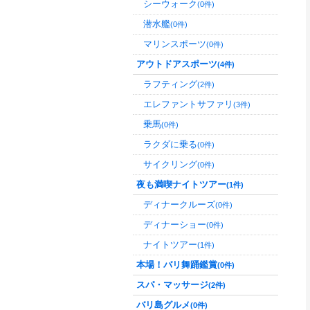
シーウォーク
(0件)
潜水艦
(0件)
マリンスポーツ
(0件)
アウトドアスポーツ
(4件)
ラフティング
(2件)
エレファントサファリ
(3件)
乗馬
(0件)
ラクダに乗る
(0件)
サイクリング
(0件)
夜も満喫ナイトツアー
(1件)
ディナークルーズ
(0件)
ディナーショー
(0件)
ナイトツアー
(1件)
本場！バリ舞踊鑑賞
(0件)
スパ・マッサージ
(2件)
バリ島グルメ
(0件)