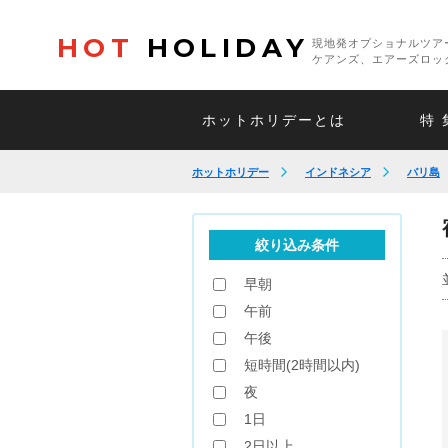
HOT
HOLIDAY
現地発オプショナルツア
ケアンズ、エアーズロッ
ホットホリデーとは
特 
ホットホリデー
インドネシア
バリ島
絞り込み条件
早朝
午前
午後
短時間(2時間以内)
夜
1日
2日以上