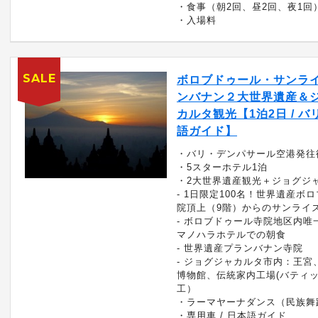
・食事（朝2回、昼2回、夜1回
・入場料
SALE
ボロブドゥール・サンラ
ンバナン２大世界遺産＆
カルタ観光【1泊2日 / バリ
語ガイド】
・バリ・デンパサール空港発往
・5スターホテル1泊
・2大世界遺産観光＋ジョグジ
- 1日限定100名！世界遺産ボ
院頂上（9階）からのサンライ
- ボロブドゥール寺院地区内唯
マノハラホテルでの朝食
- 世界遺産プランバナン寺院
- ジョグジャカルタ市内：王宮
博物館、伝統家内工場(バティ
工）
・ラーマヤーナダンス（民族舞
・専用車 / 日本語ガイド