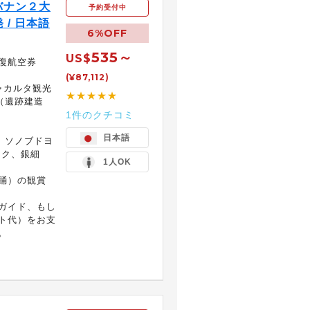
バナン２大
予約受付中
 / 日本語
6%OFF
535～
US$
復航空券
(¥87,112)
ャカルタ観光
★★★★★
（遺跡建造
1件のクチコミ
日本語
、ソノブドヨ
ック、銀細
1人OK
踊）の観賞
ガイド、もし
ト代）をお支
。
）