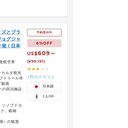
）
イズとプラ
予約受付中
ジョグジャ
6%OFF
発 / 日本
609～
US$
(¥99,161)
復航空券
★★★
★★
ャカルタ観光
1件のクチコミ
ロブドゥール寺
ズ観賞
日本語
一の宿泊施設
1人OK
、ソノブドヨ
ック、銀細
踊）の観賞