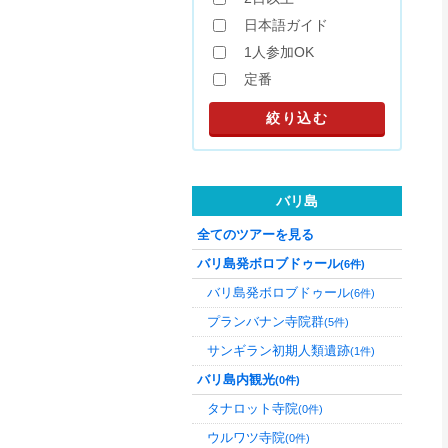
日本語ガイド
1人参加OK
定番
バリ島
全てのツアーを見る
バリ島発ボロブドゥール
(6件)
バリ島発ボロブドゥール
(6件)
プランバナン寺院群
(5件)
サンギラン初期人類遺跡
(1件)
バリ島内観光
(0件)
タナロット寺院
(0件)
ウルワツ寺院
(0件)