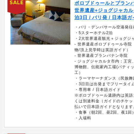
SALE
ボロブドゥールとプラン
世界遺産+ジョグジャカル
泊3日 / バリ発 / 日本語
・バリ・デンパサール空港発往
・5スターホテル2泊
・2大世界遺産観光＋ジョグジ
- 世界遺産ボロブドゥール寺院
物/頂上見学時は英語ガイド）
- 世界遺産プランバナン寺院
- ジョグジャカルタ市内：王宮
博物館、伝統家内工場(バティ
工）
・ラーマヤーナダンス（民族舞
・3日目は出発までフリータイ
・専用車 / 日本語ガイド
※ボロブドゥール遺跡内は英語
くは別途料金（ガイドのチケッ
払いで日本語ガイドとなります
・食事（朝2回、昼2回、夜1回
・入場料