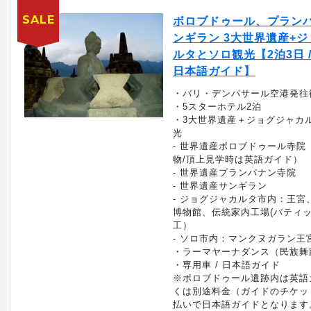
SALE
ボロブドゥール、プラン
ンギラン 3大世界遺産+
ルタとソロ観光【2泊3日 /
日本語ガイド】
・バリ・デンパサール空港発往
・5スターホテル2泊
・3大世界遺産＋ジョグジャカ
光
- 世界遺産ボロブドゥール寺院
物/頂上見学時は英語ガイド）
- 世界遺産プランバナン寺院
- 世界遺産サンギラン
- ジョグジャカルタ市内：王宮
博物館、伝統家内工場(バティ
工）
- ソロ市内：マンクヌガラン王
・ラーマヤーナダンス（民族舞
・専用車 / 日本語ガイド
※ボロブドゥール遺跡内は英語
くは別途料金（ガイドのチケッ
払いで日本語ガイドとなります