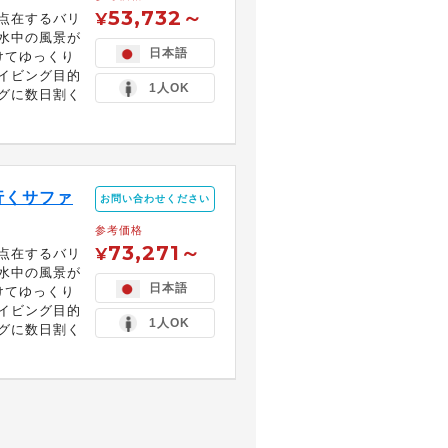
53,732～
¥
点在するバリ
水中の風景が
日本語
けてゆっくり
イビング目的
1人OK
グに数日割く
行くサファ
お問い合わせください
参考価格
73,271～
¥
点在するバリ
水中の風景が
日本語
けてゆっくり
イビング目的
1人OK
グに数日割く