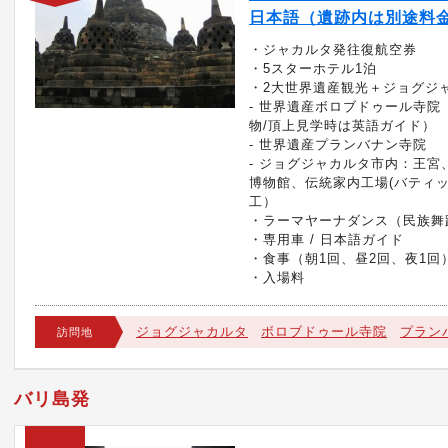
日本語（遺跡内は別途料
・ジャカルタ発往復航空券
・5スターホテル1泊
・2大世界遺産観光＋ジョグジ
- 世界遺産ボロブドゥール寺院
物/頂上見学時は英語ガイド）
- 世界遺産プランバナン寺院
- ジョグジャカルタ市内：王宮
博物館、伝統家内工場(バティ
工）
・ラーマヤーナダンス（民族舞
・専用車 / 日本語ガイド
・食事（朝1回、昼2回、夜1回
・入場料
ジョグジャカルタ
ボロブドゥール寺院
プラン
訪問地
バリ島発