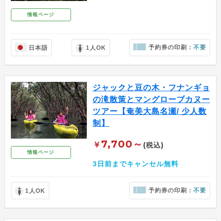
情報ページ
予約券の印刷：
不要
日本語
1人OK
ジャックと豆の木・フナンギョ
の滝散策とマングローブカヌー
ツアー【奄美大島名瀬/ 少人数
制】
7,700～
￥
(税込)
情報ページ
3日前までキャンセル無料
予約券の印刷：
不要
1人OK