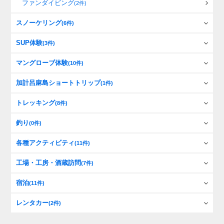
ファンダイビング
(2件)
スノーケリング
(6件)
SUP体験
(3件)
マングローブ体験
(10件)
加計呂麻島ショートトリップ
(1件)
トレッキング
(8件)
釣り
(0件)
各種アクティビティ
(11件)
工場・工房・酒蔵訪問
(7件)
宿泊
(11件)
レンタカー
(2件)