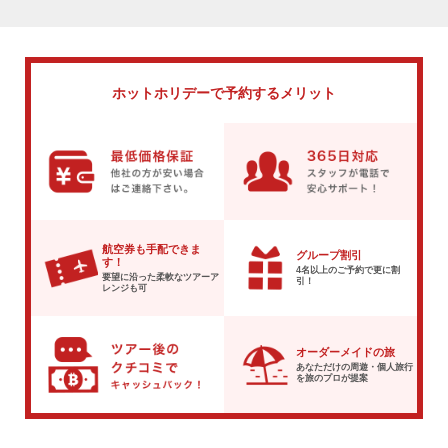
ホットホリデーで
予約するメリット
航空券も手配できま
グループ割引
す！
4名以上のご予約で
更に割
要望に沿った柔軟な
ツアーア
引！
レンジも可
オーダーメイドの旅
あなただけの周遊・個人旅行
を
旅のプロが提案