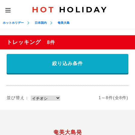
HOT
HOLIDAY
toggle
navigation
ホットホリデー
日本国内
奄美大島
トレッキング
8件
絞り込み条件
並び替え：
1～8件(全8件)
奄美大島発