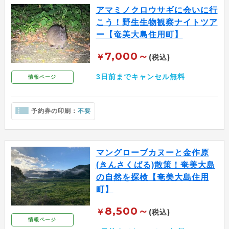
アマミノクロウサギに会いに行
こう！野生生物観察ナイトツア
ー【奄美大島住用町】
7,000～
￥
(税込)
3日前までキャンセル無料
情報ページ
予約券の印刷：
不要
マングローブカヌーと金作原
(きんさくばる)散策！奄美大島
の自然を探検【奄美大島住用
町】
8,500～
￥
(税込)
情報ページ