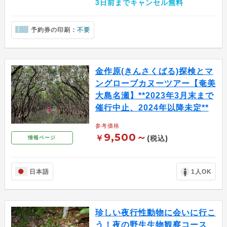
3日前までキャンセル無料
予約券の印刷：
不要
金作原(きんさくばる)探検とマ
ングローブカヌーツアー【奄美
大島名瀬】**2023年3月末まで
催行中止、2024年以降未定**
参考価格
9,500～
￥
(税込)
情報ページ
日本語
1人OK
珍しい夜行性動物に会いに行こ
う！夜の野生生物観察コース