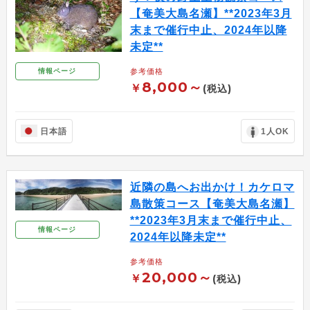
【奄美大島名瀬】**2023年3月
末まで催行中止、2024年以降
未定**
参考価格
情報ページ
8,000～
￥
(税込)
日本語
1人OK
近隣の島へお出かけ！カケロマ
島散策コース【奄美大島名瀬】
**2023年3月末まで催行中止、
情報ページ
2024年以降未定**
参考価格
20,000～
￥
(税込)