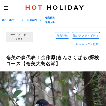
HOT
HOLIDAY
toggle
navigation
奄美群島
ホットホリデー
日本国内
奄美大島
ツアーコード :
奄美群島
陸のアクティビティ
9365
トレッキング・散策
奄美の森代表！金作原(きんさくばる)探検
コース【奄美大島名瀬】