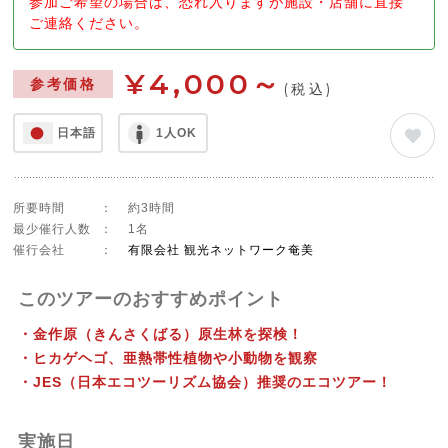
参加ご希望の場合は、恐れ入りますが施設・店舗に直接
ご連絡ください。
¥4,000～
参考価格
(税込)
日本語
1人OK
所要時間
：
約3時間
最少催行人数
：
1名
催行会社
：
有限会社 観光ネットワーク奄美
このツアーのおすすめポイント
・金作原（きんさくばる）原生林を探検！
・ヒカゲヘゴ、亜熱帯性植物や小動物を観察
・JES（日本エコツーリズム協会）推奨のエコツアー！
実施日