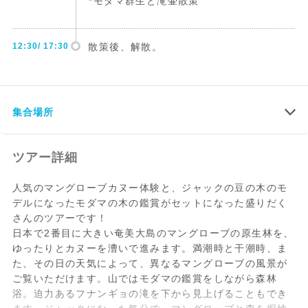
*モダマ群生と滝壷散策
12:30/ 17:30
散策後、解散。
集合場所
ツアー詳細
人気のマングローブカヌー体験と、ジャックの豆の木のモ
デルになったモダマの木の鑑賞がセットになった盛りだく
さんのツアーです！
日本で2番目に大きい奄美大島のマングローブの原生林を、
ゆったりとカヌーを漕いで進みます。満潮時と干潮時、ま
た、その日の天気によって、異なるマングローブの風景が
ご覧いただけます。山ではモダマの鑑賞をしながら森林
浴。迫力あるフナンギョの滝を下から見上げることもでき