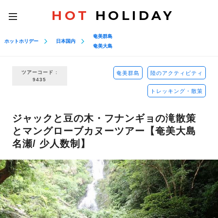
HOT
HOLIDAY
toggle
navigation
奄美群島
ホットホリデー
日本国内
奄美大島
ツアーコード :
奄美群島
陸のアクティビティ
9435
トレッキング・散策
ジャックと豆の木・フナンギョの滝散策
とマングローブカヌーツアー【奄美大島
名瀬/ 少人数制】