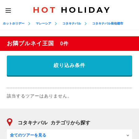
HOT
HOLIDAY
toggle
navigation
ホットホリデー
マレーシア
コタキナバル
コタキナバル発他都市
お隣ブルネイ王国
0件
絞り込み条件
該当するツアーはありません。
コタキナバル
カテゴリから探す
全てのツアーを見る