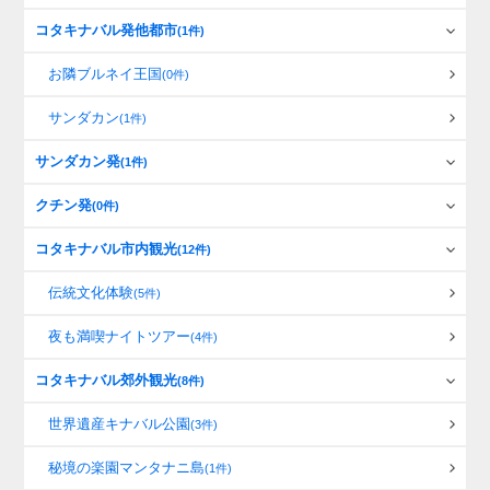
コタキナバル発他都市
(1件)
お隣ブルネイ王国
(0件)
サンダカン
(1件)
サンダカン発
(1件)
クチン発
(0件)
コタキナバル市内観光
(12件)
伝統文化体験
(5件)
夜も満喫ナイトツアー
(4件)
コタキナバル郊外観光
(8件)
世界遺産キナバル公園
(3件)
秘境の楽園マンタナニ島
(1件)