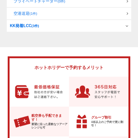
プライベートチャーター
(0件)
空港送迎
(1件)
KK発着LCC
(3件)
ホットホリデーで
予約するメリット
航空券も手配できま
グループ割引
す！
4名以上のご予約で
更に割
要望に沿った柔軟な
ツアーア
引！
レンジも可