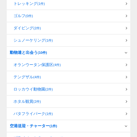
トレッキング
(1件)
ゴルフ
(0件)
ダイビング
(2件)
シュノーケリング
(1件)
動物達と出会う
(10件)
オランウータン保護区
(4件)
テングザル
(4件)
ロッカウイ動物園
(2件)
ホタル観賞
(2件)
バタフライパーク
(1件)
空港送迎・チャーター
(1件)