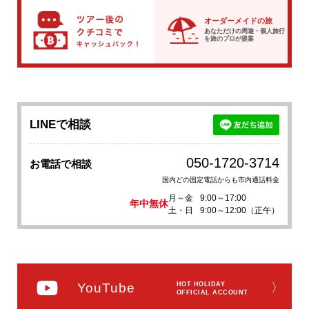
オーダーメイドの旅
あなただけの周遊・個人旅行
を
旅のプロが提案
LINEで相談
050-1720-3714
お電話で相談
国内どの固定電話からも市内通話料金
月～金
9:00～17:00
年中無休
土・日
9:00～12:00（正午）
YouTube
HOT HOLIDAY
〉
OFFICIAL ACCOUNT