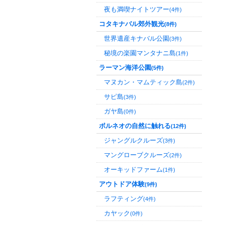
夜も満喫ナイトツアー
(4件)
コタキナバル郊外観光
(8件)
世界遺産キナバル公園
(3件)
秘境の楽園マンタナニ島
(1件)
ラーマン海洋公園
(5件)
マヌカン・マムティック島
(2件)
サピ島
(3件)
ガヤ島
(0件)
ボルネオの自然に触れる
(12件)
ジャングルクルーズ
(3件)
マングローブクルーズ
(2件)
オーキッドファーム
(1件)
アウトドア体験
(9件)
ラフティング
(4件)
カヤック
(0件)