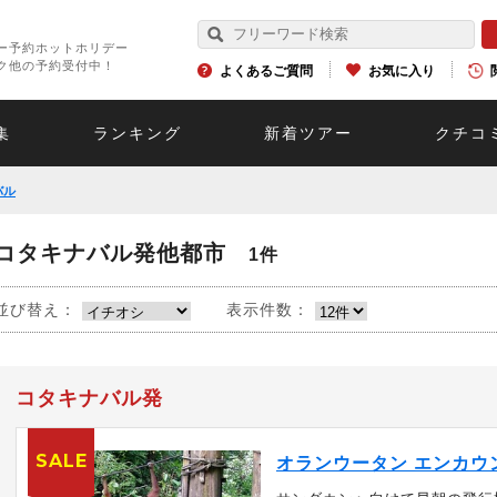
ー予約ホットホリデー
ク他の予約受付中！
よくあるご質問
お気に入り
集
ランキング
新着ツアー
クチコ
バル
コタキナバル発他都市
1件
並び替え：
表示件数：
コタキナバル発
SALE
オランウータン エンカウ