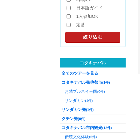
日本語ガイド
1人参加OK
定番
コタキナバル
全てのツアーを見る
コタキナバル発他都市
(1件)
お隣ブルネイ王国
(0件)
サンダカン
(1件)
サンダカン発
(1件)
クチン発
(0件)
コタキナバル市内観光
(12件)
伝統文化体験
(5件)