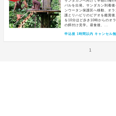
サンダカンへ向けて早朝の飛行
バルを出発。サンダカン到着後
ンウータン保護区へ移動、オラ
護とリハビリのビデオを鑑賞後
を10分ほど歩き10時からのオ
の餌付け見学。昼食後、...
申込後 1時間以内 キャンセル
1