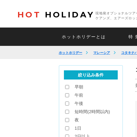
HOT
HOLIDAY
現地発オプショナルツア
ケアンズ、エアーズロッ
ホットホリデーとは
特 
ホットホリデー
マレーシア
コタキナ
絞り込み条件
早朝
午前
午後
短時間(2時間以内)
夜
1日
2日以上