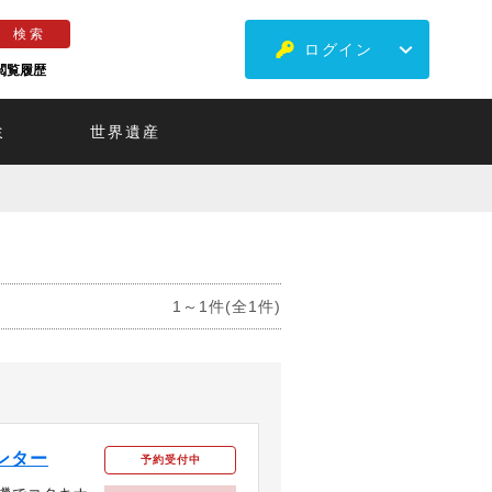
ログイン
閲覧履歴
ミ
世界遺産
1～1件(全1件)
ンター
予約受付中