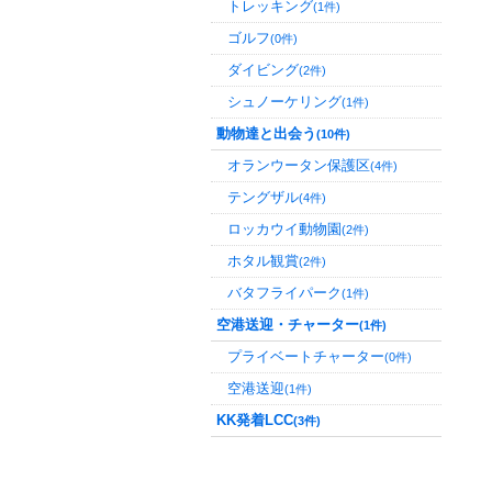
トレッキング
(1件)
ゴルフ
(0件)
ダイビング
(2件)
シュノーケリング
(1件)
動物達と出会う
(10件)
オランウータン保護区
(4件)
テングザル
(4件)
ロッカウイ動物園
(2件)
ホタル観賞
(2件)
バタフライパーク
(1件)
空港送迎・チャーター
(1件)
プライベートチャーター
(0件)
空港送迎
(1件)
KK発着LCC
(3件)