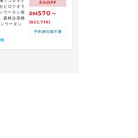
機でコタキナ
5%OFF
セピロクオラ
570～
ンウータン保
RM
、森林歩道橋
(¥22,736)
ランウータン
予約券印刷不要
無料