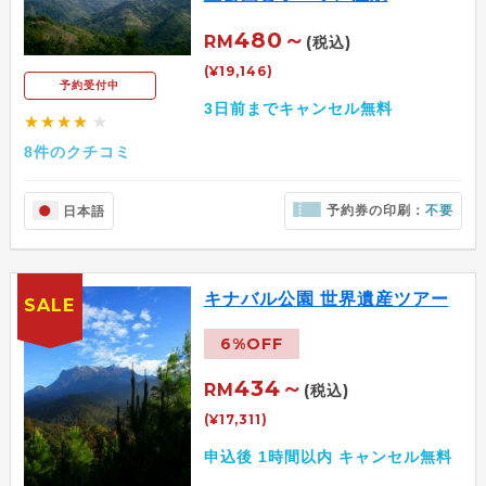
480～
RM
(税込)
(¥19,146)
予約受付中
3日前までキャンセル無料
★★★★
★
8件のクチコミ
予約券の印刷：
不要
日本語
キナバル公園 世界遺産ツアー
SALE
6%OFF
434～
RM
(税込)
(¥17,311)
申込後 1時間以内 キャンセル無料