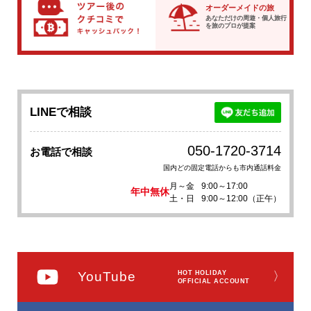
オーダーメイドの旅
あなただけの周遊・個人旅行
を
旅のプロが提案
LINEで相談
050-1720-3714
お電話で相談
国内どの固定電話からも市内通話料金
月～金
9:00～17:00
年中無休
土・日
9:00～12:00（正午）
YouTube
HOT HOLIDAY
〉
OFFICIAL ACCOUNT