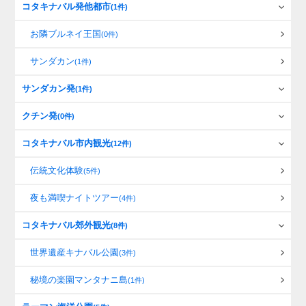
コタキナバル発他都市
(1件)
お隣ブルネイ王国
(0件)
サンダカン
(1件)
サンダカン発
(1件)
クチン発
(0件)
コタキナバル市内観光
(12件)
伝統文化体験
(5件)
夜も満喫ナイトツアー
(4件)
コタキナバル郊外観光
(8件)
世界遺産キナバル公園
(3件)
秘境の楽園マンタナニ島
(1件)