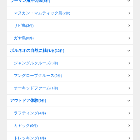
ラーマン海洋公園
(5件)
マヌカン・マムティック島
(2件)
サピ島
(3件)
ガヤ島
(0件)
ボルネオの自然に触れる
(12件)
ジャングルクルーズ
(3件)
マングローブクルーズ
(2件)
オーキッドファーム
(1件)
アウトドア体験
(9件)
ラフティング
(4件)
カヤック
(0件)
トレッキング
(1件)