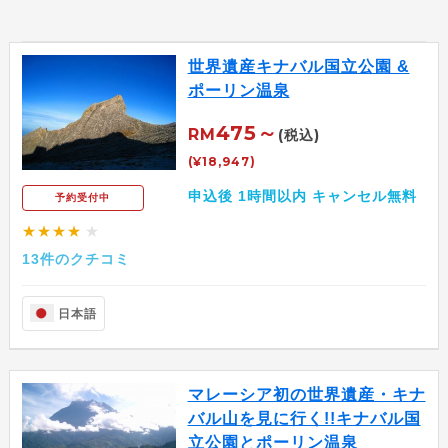
世界遺産キナバル国立公園 &
ポーリン温泉
475～
RM
(税込)
(¥18,947)
申込後 1時間以内 キャンセル無料
予約受付中
★★★★
★
13件のクチコミ
日本語
マレーシア初の世界遺産・キナ
バル山を見に行く!!キナバル国
立公園とポーリン温泉