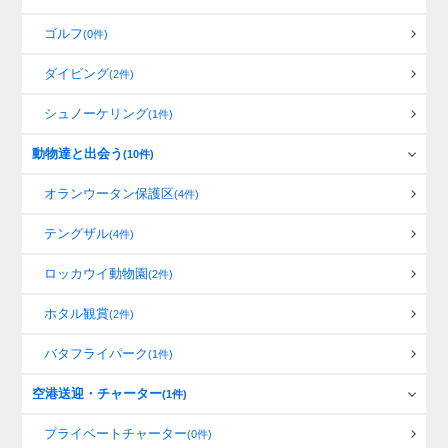
ゴルフ
(0件)
ダイビング
(2件)
シュノーケリング
(1件)
動物達と出会う
(10件)
オランウータン保護区
(4件)
テングザル
(4件)
ロッカウイ動物園
(2件)
ホタル観賞
(2件)
バタフライパーク
(1件)
空港送迎・チャーター
(1件)
プライベートチャーター
(0件)