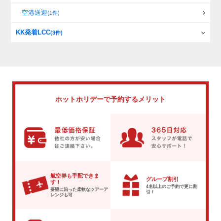
空港送迎
(1件)
KK発着LCC
(3件)
ホットホリデーで
予約するメリット
航空券も手配できま
グループ割引
す！
4名以上のご予約で
更に割
要望に沿った柔軟な
ツアーア
引！
レンジも可