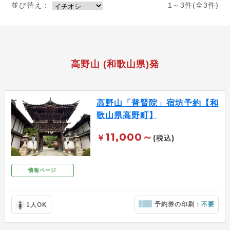
並び替え：
1～3件(全3件)
高野山 (和歌山県)発
高野山「普賢院」宿坊予約【和
歌山県高野町】
11,000～
￥
(税込)
情報ページ
予約券の印刷：
不要
1人OK