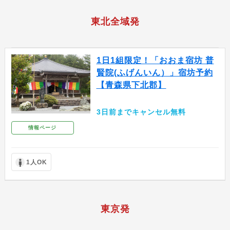
東北全域発
1日1組限定！「おおま宿坊 普
賢院(ふげんいん）」宿坊予約
【青森県下北郡】
3日前までキャンセル無料
情報ページ
1人OK
東京発