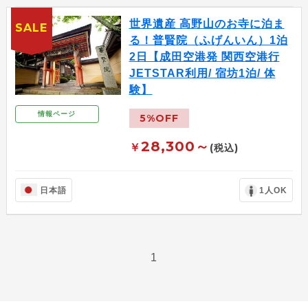
世界遺産 高野山のお寺に泊ま
SALE
る！普賢院（ふげんいん）1泊
2日【成田空港発 関西空港行
JETSTAR利用/ 宿坊1泊/ 体
験】
情報ページ
5%OFF
28,300～
￥
(税込)
日本語
1人OK
1