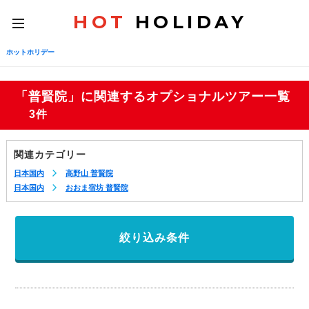
HOT
HOLIDAY
toggle
navigation
ホットホリデー
「普賢院」に関連するオプショナルツアー一覧
3件
関連カテゴリー
日本国内
高野山 普賢院
日本国内
おおま宿坊 普賢院
絞り込み条件