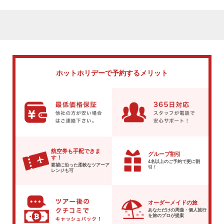
ホットホリデーで
予約するメリット
航空券も手配できま
グループ割引
す！
4名以上のご予約で
更に割
要望に沿った柔軟な
ツアーア
引！
レンジも可
オーダーメイドの旅
あなただけの周遊・個人旅行
を
旅のプロが提案