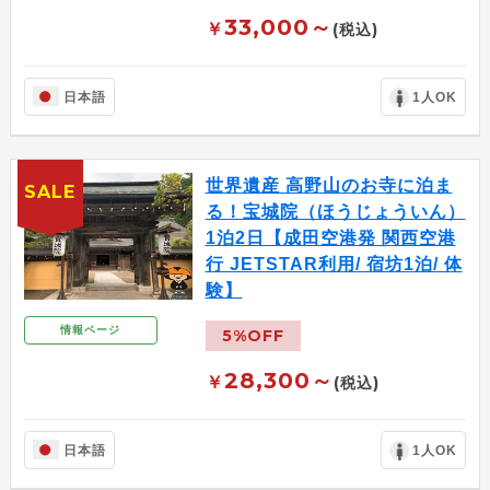
33,000～
￥
(税込)
日本語
1人OK
世界遺産 高野山のお寺に泊ま
SALE
る！宝城院（ほうじょういん）
1泊2日【成田空港発 関西空港
行 JETSTAR利用/ 宿坊1泊/ 体
験】
情報ページ
5%OFF
28,300～
￥
(税込)
日本語
1人OK