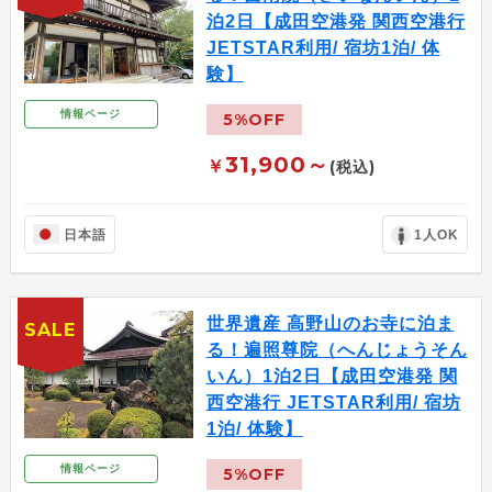
泊2日【成田空港発 関西空港行
JETSTAR利用/ 宿坊1泊/ 体
験】
情報ページ
5%OFF
31,900～
￥
(税込)
日本語
1人OK
世界遺産 高野山のお寺に泊ま
SALE
る！遍照尊院（へんじょうそん
いん）1泊2日【成田空港発 関
西空港行 JETSTAR利用/ 宿坊
1泊/ 体験】
情報ページ
5%OFF