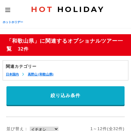
HOT
HOLIDAY
toggle
navigation
ホットホリデー
「和歌山県」に関連するオプショナルツアー一
覧
32件
関連カテゴリー
日本国内
高野山 (和歌山県)
絞り込み条件
並び替え：
1～12件(全32件)