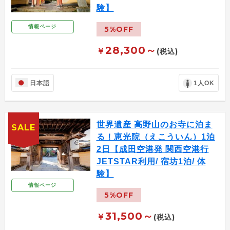
験】
情報ページ
5%OFF
28,300～
￥
(税込)
日本語
1人OK
世界遺産 高野山のお寺に泊ま
SALE
る！恵光院（えこういん）1泊
2日【成田空港発 関西空港行
JETSTAR利用/ 宿坊1泊/ 体
験】
情報ページ
5%OFF
31,500～
￥
(税込)