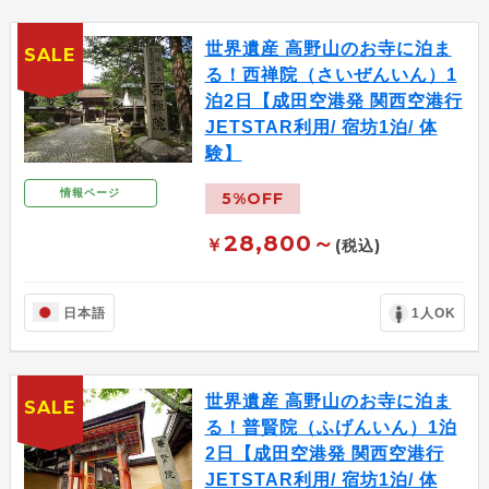
世界遺産 高野山のお寺に泊ま
SALE
る！西禅院（さいぜんいん）1
泊2日【成田空港発 関西空港行
JETSTAR利用/ 宿坊1泊/ 体
験】
情報ページ
5%OFF
28,800～
￥
(税込)
日本語
1人OK
世界遺産 高野山のお寺に泊ま
SALE
る！普賢院（ふげんいん）1泊
2日【成田空港発 関西空港行
JETSTAR利用/ 宿坊1泊/ 体