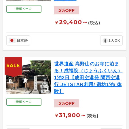
情報ページ
5%OFF
29,400～
￥
(税込)
日本語
1人OK
世界遺産 高野山のお寺に泊ま
SALE
る！成福院（じょうふくいん）
1泊2日【成田空港発 関西空港
行 JETSTAR利用/ 宿坊1泊/ 体
験】
情報ページ
5%OFF
31,900～
￥
(税込)