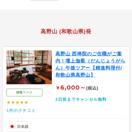
高野山 (和歌山県)発
高野山 西禅院のご住職がご案
内！壇上伽藍（だんじょうがら
ん）午後ツアー【精進料理付/
和歌山県高野山】
6,000～
￥
(税込)
情報ページ
2日前までキャンセル無料
★★★★★
1件のクチコミ
日本語