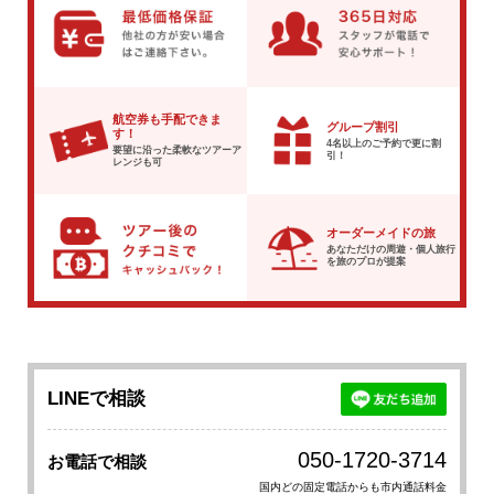
航空券も手配できま
グループ割引
す！
4名以上のご予約で
更に割
要望に沿った柔軟な
ツアーア
引！
レンジも可
オーダーメイドの旅
あなただけの周遊・個人旅行
を
旅のプロが提案
LINEで相談
050-1720-3714
お電話で相談
国内どの固定電話からも市内通話料金