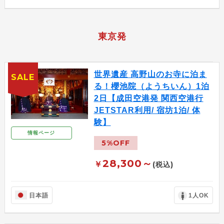
東京発
世界遺産 高野山のお寺に泊ま
SALE
る！櫻池院（ようちいん）1泊
2日【成田空港発 関西空港行
JETSTAR利用/ 宿坊1泊/ 体
験】
情報ページ
5%OFF
28,300～
￥
(税込)
日本語
1人OK