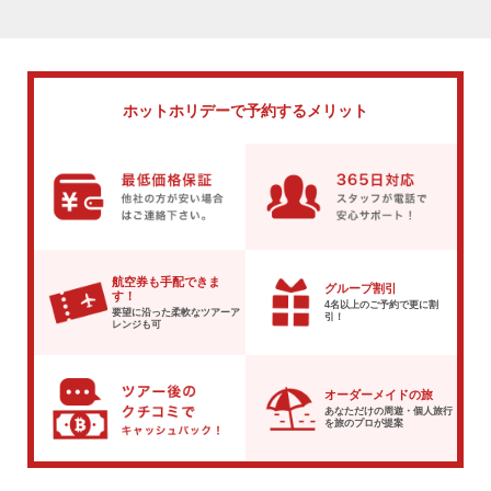
ホットホリデーで
予約するメリット
航空券も手配できま
グループ割引
す！
4名以上のご予約で
更に割
要望に沿った柔軟な
ツアーア
引！
レンジも可
オーダーメイドの旅
あなただけの周遊・個人旅行
を
旅のプロが提案