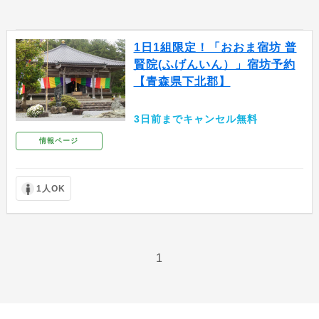
1日1組限定！「おおま宿坊 普
賢院(ふげんいん）」宿坊予約
【青森県下北郡】
3日前までキャンセル無料
情報ページ
1人OK
1