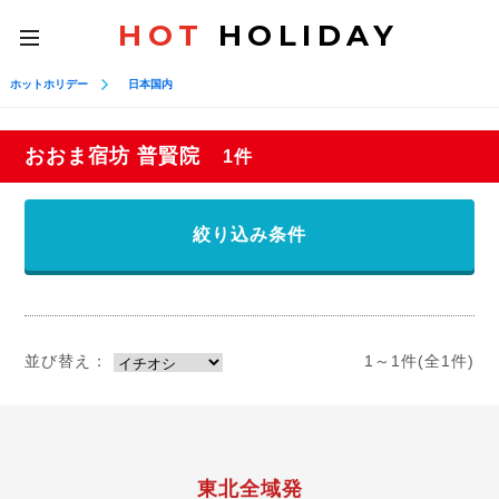
HOT
HOLIDAY
toggle
navigation
ホットホリデー
日本国内
おおま宿坊 普賢院
1件
絞り込み条件
並び替え：
1～1件(全1件)
東北全域発