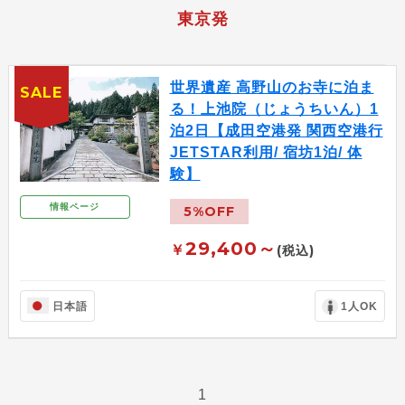
東京発
世界遺産 高野山のお寺に泊ま
SALE
る！上池院（じょうちいん）1
泊2日【成田空港発 関西空港行
JETSTAR利用/ 宿坊1泊/ 体
験】
情報ページ
5%OFF
29,400～
￥
(税込)
日本語
1人OK
1