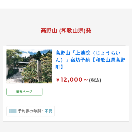
高野山 (和歌山県)発
高野山「上池院（じょうちい
ん）」宿坊予約【和歌山県高野
町】
12,000～
￥
(税込)
情報ページ
予約券の印刷：
不要