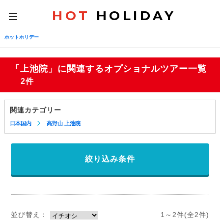
HOT
HOLIDAY
toggle
navigation
ホットホリデー
「上池院」に関連するオプショナルツアー一覧
2件
関連カテゴリー
日本国内
高野山 上池院
絞り込み条件
並び替え：
1～2件(全2件)