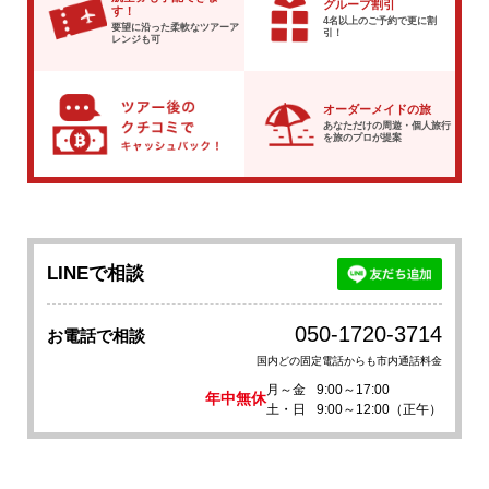
グループ割引
す！
4名以上のご予約で
更に割
要望に沿った柔軟な
ツアーア
引！
レンジも可
オーダーメイドの旅
あなただけの周遊・個人旅行
を
旅のプロが提案
LINEで相談
050-1720-3714
お電話で相談
国内どの固定電話からも市内通話料金
月～金
9:00～17:00
年中無休
土・日
9:00～12:00（正午）