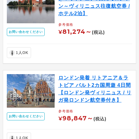
ン～ヴィリニュス往復航空券 /
ホテル2泊】
参考価格
81,274～
¥
(税込)
お問い合わせください
1人OK
ロンドン発着 リトアニア＆ラ
トビア バルト2カ国周遊 4日間
【ロンドン発ヴィリニュス / リ
ガ発ロンドン航空券付き】
参考価格
お問い合わせください
98,847～
¥
(税込)
1人OK