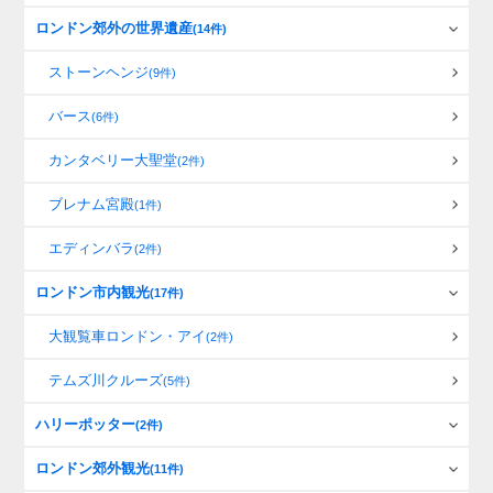
ロンドン郊外の世界遺産
(14件)
ストーンヘンジ
(9件)
バース
(6件)
カンタベリー大聖堂
(2件)
ブレナム宮殿
(1件)
エディンバラ
(2件)
ロンドン市内観光
(17件)
大観覧車ロンドン・アイ
(2件)
テムズ川クルーズ
(5件)
ハリーポッター
(2件)
ロンドン郊外観光
(11件)