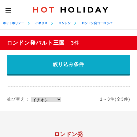
HOT
HOLIDAY
toggle
navigation
ホットホリデー
イギリス
ロンドン
ロンドン発ヨーロッパ
ロンドン発バルト三国
3件
絞り込み条件
並び替え：
1～3件(全3件)
ロンドン発