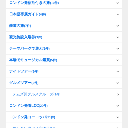
ロンドン発宿泊付きの旅
(10件)
日本語専属ガイド
(4件)
鉄道の旅
(7件)
観光施設入場券
(3件)
テーマパークで遊ぶ
(1件)
本場でミュージカル鑑賞
(5件)
ナイトツアー
(3件)
グルメツアー
(2件)
テムズ川グルメクルーズ
(1件)
ロンドン発着LCC
(20件)
ロンドン発ヨーロッパ
(21件)