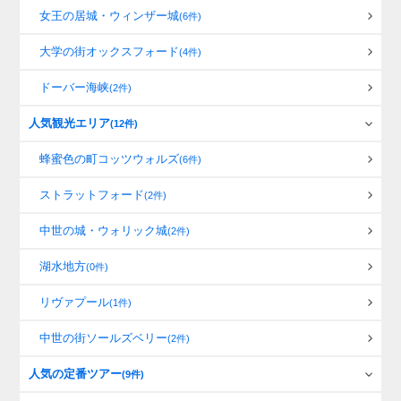
女王の居城・ウィンザー城
(6件)
大学の街オックスフォード
(4件)
ドーバー海峡
(2件)
人気観光エリア
(12件)
蜂蜜色の町コッツウォルズ
(6件)
ストラットフォード
(2件)
中世の城・ウォリック城
(2件)
湖水地方
(0件)
リヴァプール
(1件)
中世の街ソールズベリー
(2件)
人気の定番ツアー
(9件)