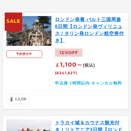
ロンドン発着 バルト三国周遊
SALE
6日間【ロンドン発ヴィリニュ
ス / タリン発ロンドン航空券付
き】
12%OFF
予約受付中
1,100～
￡
(税込)
(¥241,627)
申込後 1時間以内 キャンセル無料
1人OK
トラカイ城＆カウナス観光付
き！リトアニア3日間【ロンド