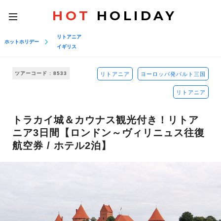
HOT
HOLIDAY
toggle
navigation
リトアニア
ホットホリデー
イギリス
ツアーコード : 8533
リトアニア
ヨーロッパ発バルト三国
リトアニア
トラカイ城＆カウナス観光付き！リトア
ニア3日間【ロンドン～ヴィリニュス往復
航空券 / ホテル2泊】