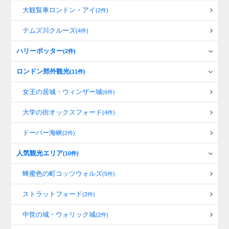
大観覧車ロンドン・アイ
(2件)
テムズ川クルーズ
(4件)
ハリーポッター
(2件)
ロンドン郊外観光
(11件)
女王の居城・ウィンザー城
(6件)
大学の街オックスフォード
(4件)
ドーバー海峡
(2件)
人気観光エリア
(10件)
蜂蜜色の町コッツウォルズ
(5件)
ストラットフォード
(2件)
中世の城・ウォリック城
(2件)