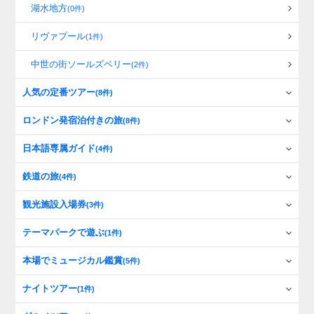
湖水地方
(0件)
リヴァプール
(1件)
中世の街ソールズベリー
(2件)
人気の定番ツアー
(8件)
ロンドン発宿泊付きの旅
(8件)
日本語専属ガイド
(4件)
鉄道の旅
(4件)
観光施設入場券
(3件)
テーマパークで遊ぶ
(1件)
本場でミュージカル鑑賞
(5件)
ナイトツアー
(1件)