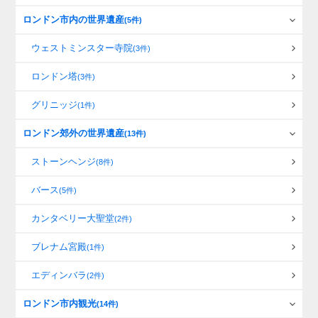
ロンドン市内の世界遺産
(5件)
ウェストミンスター寺院
(3件)
ロンドン塔
(3件)
グリニッジ
(1件)
ロンドン郊外の世界遺産
(13件)
ストーンヘンジ
(8件)
バース
(5件)
カンタベリー大聖堂
(2件)
ブレナム宮殿
(1件)
エディンバラ
(2件)
ロンドン市内観光
(14件)