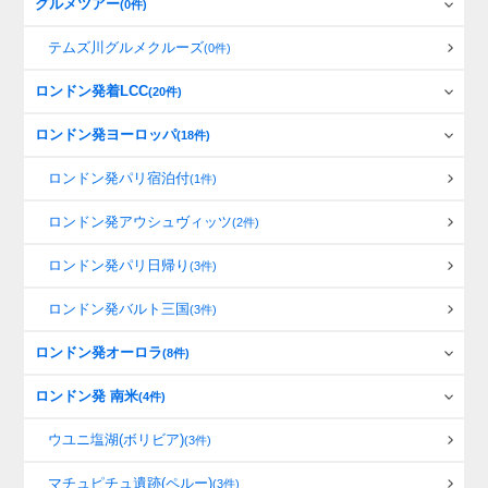
グルメツアー
(0件)
テムズ川グルメクルーズ
(0件)
ロンドン発着LCC
(20件)
ロンドン発ヨーロッパ
(18件)
ロンドン発パリ宿泊付
(1件)
ロンドン発アウシュヴィッツ
(2件)
ロンドン発パリ日帰り
(3件)
ロンドン発バルト三国
(3件)
ロンドン発オーロラ
(8件)
ロンドン発 南米
(4件)
ウユニ塩湖(ボリビア)
(3件)
マチュピチュ遺跡(ペルー)
(3件)