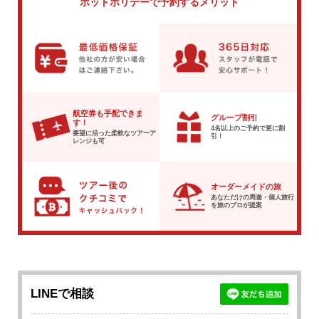
ホットホリデーで
予約するメリット
航空券も手配できま
グループ割引
す！
4名以上のご予約で
更に割
要望に沿った柔軟な
ツアーア
引！
レンジも可
オーダーメイドの旅
あなただけの周遊・個人旅行
を
旅のプロが提案
LINEで相談