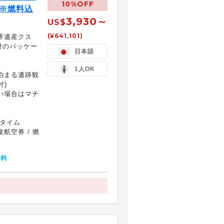
10%OFF
 ※燃料込
3,930～
US$
(¥641,101)
界遺産クス
付のパッケー
日本語
1人OK
泊まる遺跡観
付)
い場合はマチ
ータイム
航空券 / 燃
無料