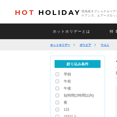
HOT
HOLIDAY
現地発オプショナルツア
ケアンズ、エアーズロッ
ホットホリデーとは
特 
ホットホリデー
ボリビア
ウユニ
絞り込み条件
早朝
午前
午後
短時間(2時間以内)
夜
1日
2日以上