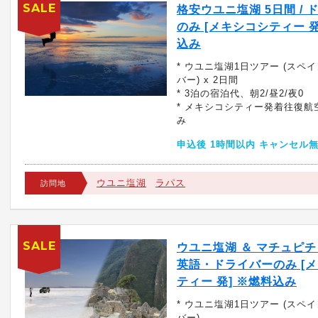
SALE
格安ウユニ塩湖 5日間 / 
のみ [メキシコシティー 発
込み
* ウユニ塩湖1日ツアー (スペ
バー) x 2日間
* 3泊の宿泊代、朝2/昼2/夜0
* メキシコシティー発着往復航空
み
申込後 1時間以内 キャンセル
ウユニ塩湖
ラパス
訪問地
SALE
ウユニ塩湖 ＆ マチュピチュ
英語・ドライバーのみ [
ティー 発] ※燃料込み
* ウユニ塩湖1日ツアー (スペ
バー)