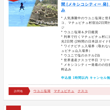
間 [メキシコシティー 発]
み
* 人気沸騰中のウユニ塩湖と世
コ、マチュピチュ村宿泊2日間
ジ
* ウユニ塩湖＆夕日鑑賞
* 列車で行くマチュピチュ村に
光2日間 (2時間の日本語ガイド
* ワイナピチュ入場券（取れな
ュピチュ山入場券）
* ウユニで塩のホテル2泊
* 世界遺産クスコで半日 フリ
* メキシコシティー発着のの往復
料込み
申込後 1時間以内 キャンセル
ウユニ塩湖
マチュピチュ
クスコ
訪問地