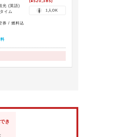
(¥520,385)
光 (英語)
1人OK
ータイム
券 / 燃料込
無料
でき
な