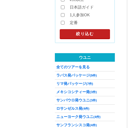
日本語ガイド
1人参加OK
定番
ウユニ
全てのツアーを見る
ラパス発パッケージ
(9件)
リマ発パッケージ
(7件)
メキシコシティー発
(3件)
サンパウロ発ウユニ
(3件)
ロサンゼルス発
(4件)
ニューヨーク発ウユニ
(4件)
サンフランシスコ発
(4件)