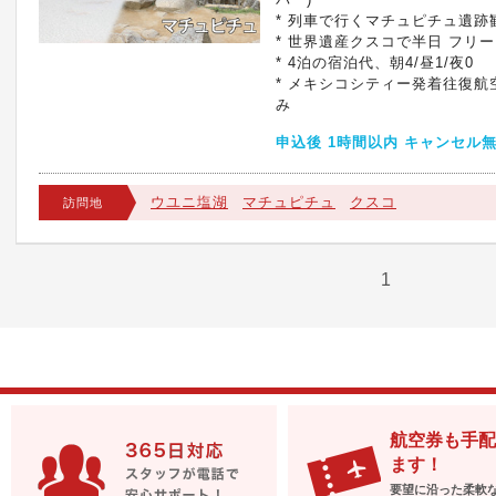
* 列車で行くマチュピチュ遺跡観
* 世界遺産クスコで半日 フリ
* 4泊の宿泊代、朝4/昼1/夜0
* メキシコシティー発着往復航空
み
申込後 1時間以内 キャンセル
ウユニ塩湖
マチュピチュ
クスコ
訪問地
1
航空券も手配
ます！
要望に沿った柔軟