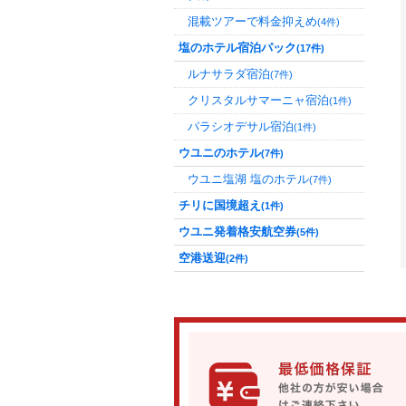
混載ツアーで料金抑えめ
(4件)
塩のホテル宿泊パック
(17件)
ルナサラダ宿泊
(7件)
クリスタルサマーニャ宿泊
(1件)
パラシオデサル宿泊
(1件)
ウユニのホテル
(7件)
ウユニ塩湖 塩のホテル
(7件)
チリに国境超え
(1件)
ウユニ発着格安航空券
(5件)
空港送迎
(2件)