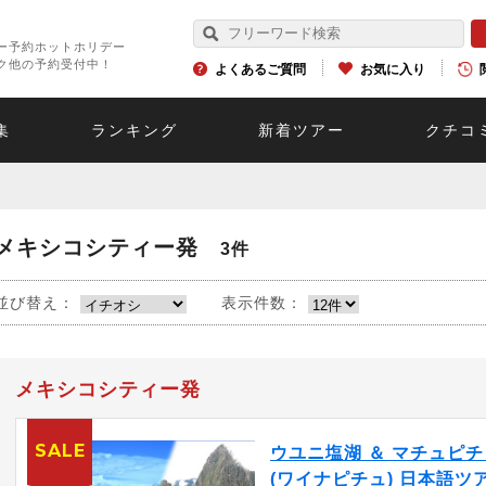
ー予約ホットホリデー
ク他の予約受付中！
よくあるご質問
お気に入り
集
ランキング
新着ツアー
クチコ
メキシコシティー発
3件
並び替え：
表示件数：
メキシコシティー発
SALE
ウユニ塩湖 ＆ マチュピチ
(ワイナピチュ) 日本語ツア