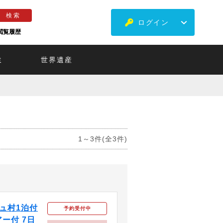
ログイン
閲覧履歴
ミ
世界遺産
1～3件(全3件)
ュ村1泊付
予約受付中
ー付 7日