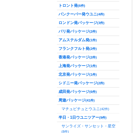
トロント発
(6件)
バンクーバー発ウユニ
(4件)
ロンドン発パッケージ
(3件)
パリ発パッケージ
(2件)
アムステルダム発
(1件)
フランクフルト発
(2件)
香港発パッケージ
(2件)
上海発パッケージ
(1件)
北京発パッケージ
(1件)
シドニー発パッケージ
(2件)
成田発パッケージ
(6件)
周遊パッケージ
(41件)
マチュピチュとウユニ
(42件)
半日・1日ウユニツアー
(9件)
サンライズ・サンセット・星空
(8件)