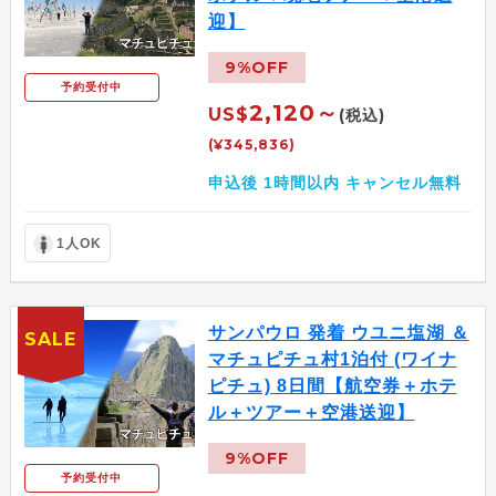
迎】
9%OFF
予約受付中
2,120～
US$
(税込)
(¥345,836)
申込後 1時間以内 キャンセル無料
1人OK
サンパウロ 発着 ウユニ塩湖 ＆
SALE
マチュピチュ村1泊付 (ワイナ
ピチュ) 8日間【航空券＋ホテ
ル＋ツアー＋空港送迎】
9%OFF
予約受付中