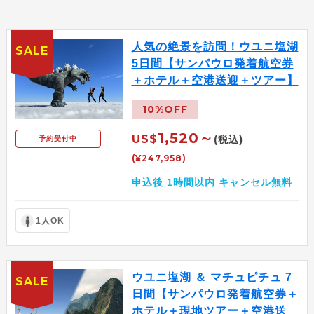
人気の絶景を訪問！ウユニ塩湖
SALE
5日間【サンパウロ発着航空券
＋ホテル＋空港送迎＋ツアー】
10%OFF
1,520～
US$
(税込)
予約受付中
(¥247,958)
申込後 1時間以内 キャンセル無料
1人OK
ウユニ塩湖 ＆ マチュピチュ 7
SALE
日間【サンパウロ発着航空券＋
ホテル＋現地ツアー＋空港送