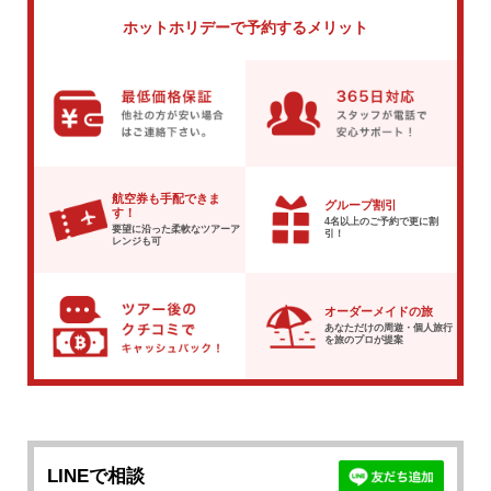
ホットホリデーで
予約するメリット
航空券も手配できま
グループ割引
す！
4名以上のご予約で
更に割
要望に沿った柔軟な
ツアーア
引！
レンジも可
オーダーメイドの旅
あなただけの周遊・個人旅行
を
旅のプロが提案
LINEで相談