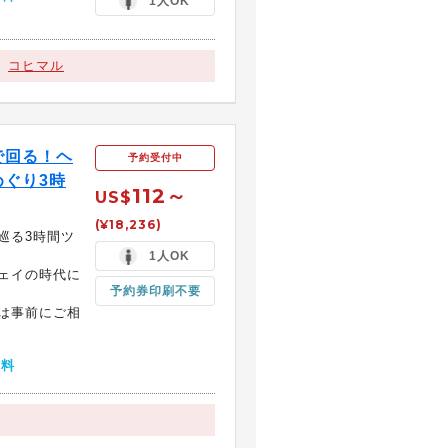
1人OK
コヒマル
で回る！ヘ
予約受付中
ぐり3時
112～
US$
(¥18,236)
巡る3時間ツ
1人OK
ェイの時代に
予約券印刷不要
は事前にご相
無料