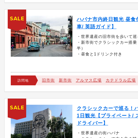
SALE
ハバナ市内終日観光 昼食
車/ 英語ガイド】
・世界遺産の旧市街を歩いて巡
・新市街でクラシックカー搭乗
半）
・昼食と1ドリンク付き
旧市街
新市街
アルマス広場
カテドラル広場
訪問地
SALE
クラシックカーで巡る！
1日観光【プライベート/ 
ドライバー】
・世界遺産の街ハバナ