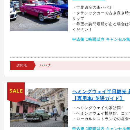
・世界遺産の街ハバナ
・クラシックカーで古き良き時
リップ
・希望の訪問場所がある場合は
ください！
申込後 1時間以内 キャンセル
ハバナ
訪問地
SALE
ヘミングウェイ半日観光 
【専用車/ 英語ガイド】
・ヘミングウェイの家訪問！
・ヘミングウェイ博物館、コヒ
・ローカルレストランでの昼食
申込後 1時間以内 キャンセル