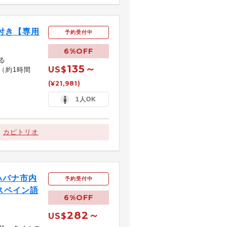
付き【専用
予約受付中
6%OFF
る
135～
US$
（約1時間
(¥21,981)
1人OK
カピトリオ
ハバナ市内
予約受付中
スペイン語
6%OFF
282～
US$