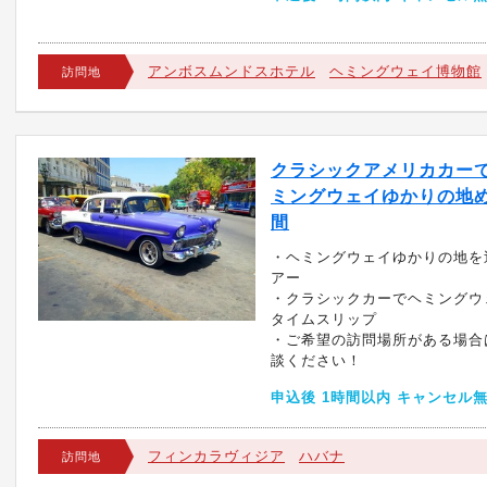
アンボスムンドスホテル
ヘミングウェイ博物館
訪問地
クラシックアメリカカー
ミングウェイゆかりの地め
間
・ヘミングウェイゆかりの地を
アー
・クラシックカーでヘミングウ
タイムスリップ
・ご希望の訪問場所がある場合
談ください！
申込後 1時間以内 キャンセル
フィンカラヴィジア
ハバナ
訪問地