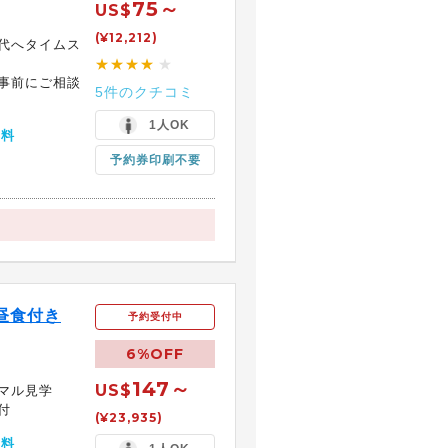
75～
US$
(¥12,212)
代へタイムス
★★★★
★
事前にご相談
5件のクチコミ
1人OK
無料
予約券印刷不要
昼食付き
予約受付中
6%OFF
147～
US$
マル見学
付
(¥23,935)
無料