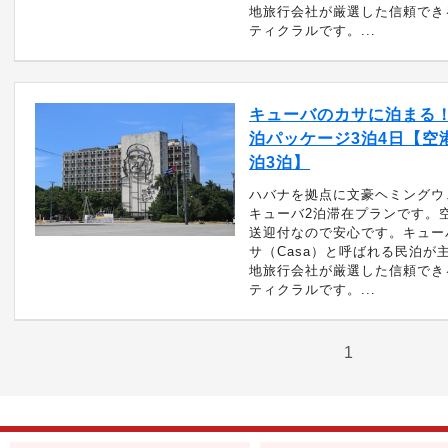
地旅行会社が厳選した信頼でき
ティクラルです。...
キューバのカサに泊まる
泊パッケージ3泊4日【空
泊3泊】
ハバナを拠点に文豪ヘミングウ
キューバ2泊滞在プランです。
送迎付なので安心です。キュー
サ（Casa）と呼ばれる民泊が
地旅行会社が厳選した信頼でき
ティクラルです。...
1