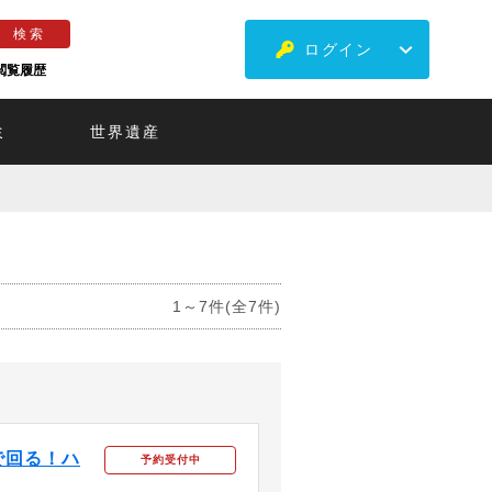
ログイン
閲覧履歴
ミ
世界遺産
1～7件(全7件)
で回る！ハ
予約受付中