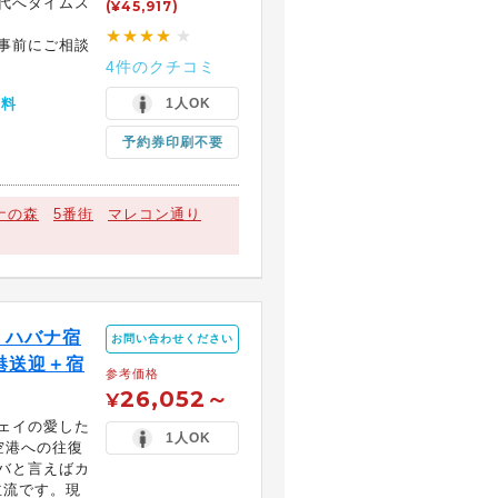
代へタイムス
(¥45,917)
★★★★
★
事前にご相談
4件のクチコミ
無料
1人OK
予約券印刷不要
ナの森
5番街
マレコン通り
！ハバナ宿
お問い合わせください
港送迎＋宿
参考価格
26,052～
¥
ェイの愛した
1人OK
空港への往復
バと言えばカ
主流です。現