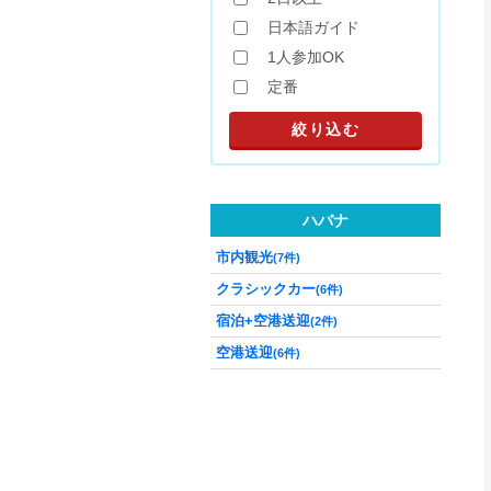
日本語ガイド
1人参加OK
定番
ハバナ
市内観光
(7件)
クラシックカー
(6件)
宿泊+空港送迎
(2件)
空港送迎
(6件)