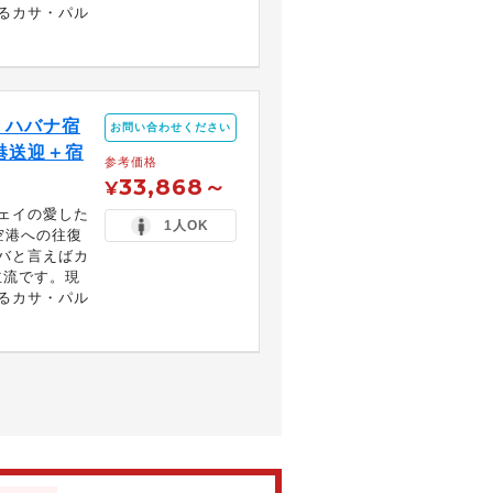
るカサ・パル
！ハバナ宿
お問い合わせください
港送迎＋宿
参考価格
33,868～
¥
ェイの愛した
1人OK
空港への往復
バと言えばカ
主流です。現
るカサ・パル