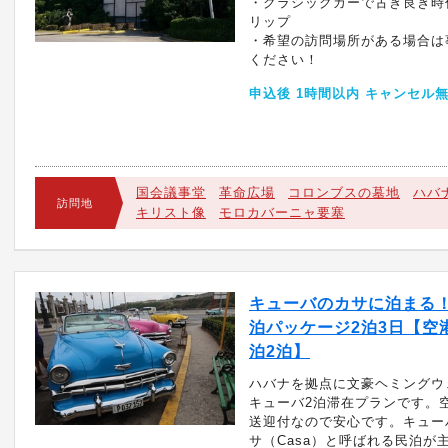
・クラシックカーで古き良き時
リップ
・希望の訪問場所がある場合は
ください！
申込後 1時間以内 キャンセル
国会議事堂
革命広場
コロンブスの墓地
ハバ
訪問地
キリスト像
モロカバーニャ要塞
キューバのカサに泊まる
泊パッケージ2泊3日【空
泊2泊】
ハバナを拠点に文豪ヘミングウ
キューバ2泊滞在プランです。
送迎付なので安心です。キュー
サ（Casa）と呼ばれる民泊が