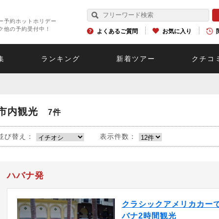
ー予約ホットホリデー
ク他の予約受付中！
よくあるご質問
お気に入り
集
ランキング
新着ツアー
クチコ
市内観光
7件
並び替え：
表示件数：
ハバナ発
クラシックアメリカカー
バナ2時間観光