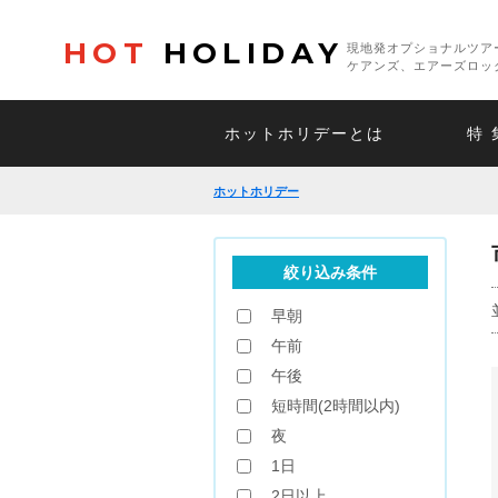
HOT
HOLIDAY
現地発オプショナルツア
ケアンズ、エアーズロッ
ホットホリデーとは
特 
ホットホリデー
絞り込み条件
早朝
午前
午後
短時間(2時間以内)
夜
1日
2日以上