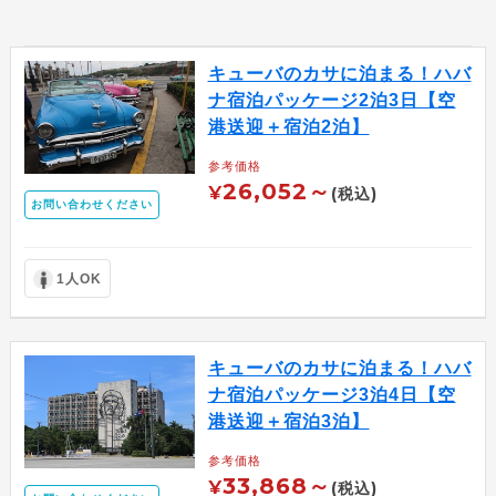
キューバのカサに泊まる！ハバ
ナ宿泊パッケージ2泊3日【空
港送迎＋宿泊2泊】
参考価格
26,052～
¥
(税込)
お問い合わせください
1人OK
キューバのカサに泊まる！ハバ
ナ宿泊パッケージ3泊4日【空
港送迎＋宿泊3泊】
参考価格
33,868～
¥
(税込)