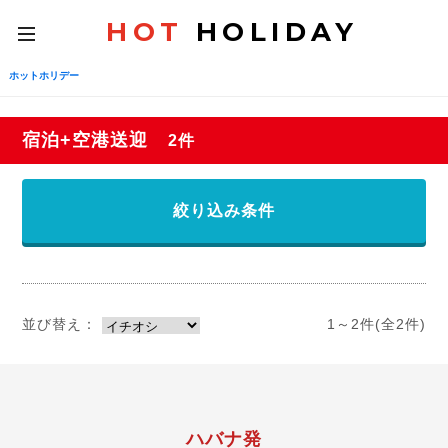
HOT
HOLIDAY
toggle
navigation
ホットホリデー
宿泊+空港送迎
2件
絞り込み条件
並び替え：
1～2件(全2件)
ハバナ発