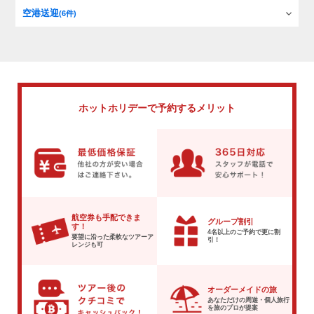
空港送迎
(6件)
ホットホリデーで
予約するメリット
航空券も手配できま
グループ割引
す！
4名以上のご予約で
更に割
要望に沿った柔軟な
ツアーア
引！
レンジも可
オーダーメイドの旅
あなただけの周遊・個人旅行
を
旅のプロが提案