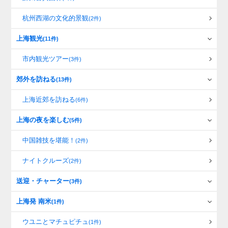
杭州西湖の文化的景観
(2件)
上海観光
(11件)
市内観光ツアー
(3件)
郊外を訪ねる
(13件)
上海近郊を訪ねる
(6件)
上海の夜を楽しむ
(5件)
中国雑技を堪能！
(2件)
ナイトクルーズ
(2件)
送迎・チャーター
(3件)
上海発 南米
(1件)
ウユニとマチュピチュ
(1件)