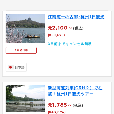
江南随一の古都･杭州1日観光
2,100～
元
(税込)
(¥50,675)
3日前までキャンセル無料
予約受付中
日本語
新型高速列車(CRH２）で往
復！杭州1日観光ツアー
1,785～
元
(税込)
(¥43,074)