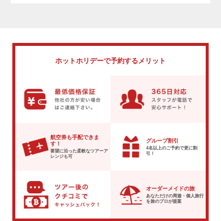
ホットホリデーで
予約するメリット
航空券も手配できま
グループ割引
す！
4名以上のご予約で
更に割
要望に沿った柔軟な
ツアーア
引！
レンジも可
オーダーメイドの旅
あなただけの周遊・個人旅行
を
旅のプロが提案