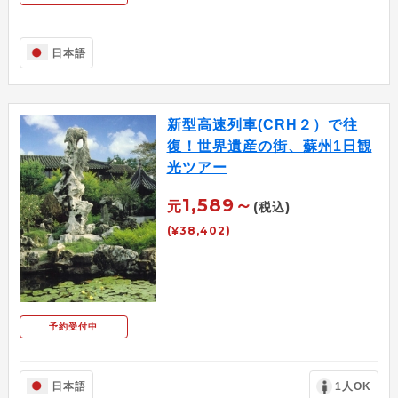
日本語
新型高速列車(CRH２）で往
復！世界遺産の街、蘇州1日観
光ツアー
1,589～
元
(税込)
(¥38,402)
予約受付中
日本語
1人OK