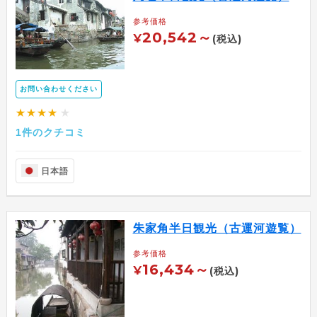
参考価格
20,542～
¥
(税込)
お問い合わせください
★★★★
★
1件のクチコミ
日本語
朱家角半日観光（古運河遊覧）
参考価格
16,434～
¥
(税込)