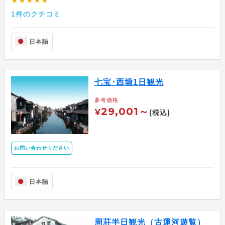
1件のクチコミ
日本語
七宝･西塘1日観光
参考価格
29,001～
¥
(税込)
お問い合わせください
日本語
周荘半日観光（古運河遊覧）