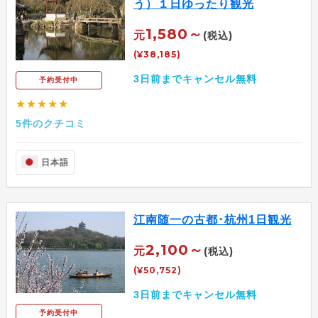
う）１日ゆったり観光
1,580～
元
(税込)
(¥38,185)
3日前までキャンセル無料
予約受付中
★★★★★
5件のクチコミ
日本語
江南随一の古都･杭州1日観光
2,100～
元
(税込)
(¥50,752)
3日前までキャンセル無料
予約受付中