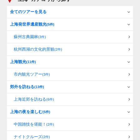
全てのツアーを見る
上海発世界遺産観光
(5件)
蘇州古典園林
(3件)
杭州西湖の文化的景観
(2件)
上海観光
(11件)
市内観光ツアー
(3件)
郊外を訪ねる
(13件)
上海近郊を訪ねる
(6件)
上海の夜を楽しむ
(5件)
中国雑技を堪能！
(2件)
ナイトクルーズ
(2件)