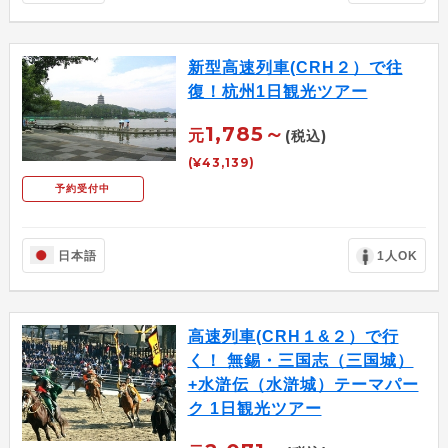
新型高速列車(CRH２）で往
復！杭州1日観光ツアー
1,785～
元
(税込)
(¥43,139)
予約受付中
日本語
1人OK
高速列車(CRH１&２）で行
く！ 無錫・三国志（三国城）
+水滸伝（水滸城）テーマパー
ク 1日観光ツアー