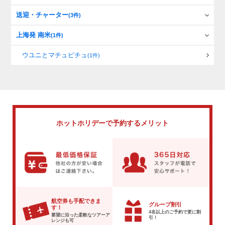
送迎・チャーター
(3件)
上海発 南米
(1件)
ウユニとマチュピチュ
(1件)
ホットホリデーで
予約するメリット
航空券も手配できま
グループ割引
す！
4名以上のご予約で
更に割
要望に沿った柔軟な
ツアーア
引！
レンジも可