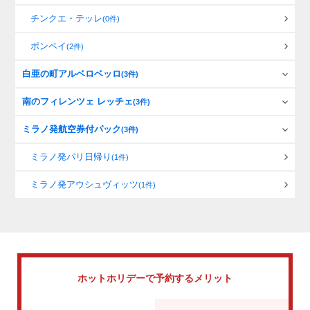
チンクエ・テッレ
(0件)
ポンペイ
(2件)
白亜の町アルベロベッロ
(3件)
南のフィレンツェ レッチェ
(3件)
ミラノ発航空券付パック
(3件)
ミラノ発パリ日帰り
(1件)
ミラノ発アウシュヴィッツ
(1件)
ホットホリデーで
予約するメリット