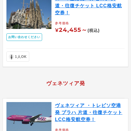
道・往復チケット LCC格安航
空券！
参考価格
24,455～
¥
(税込)
お問い合わせください
1人OK
ヴェネツィア発
ヴェネツィア ・トレビソ空港
発 プラハ 片道・往復チケット
LCC格安航空券！
参考価格