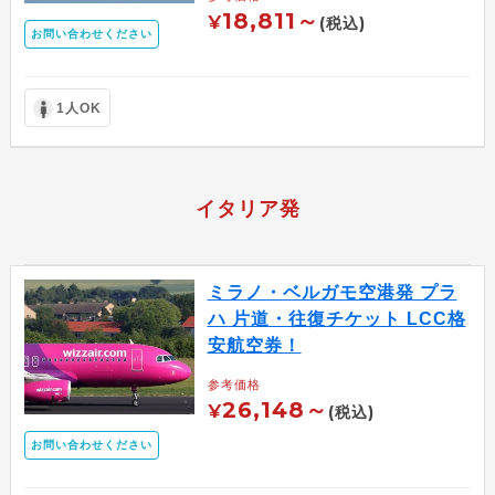
18,811～
¥
(税込)
お問い合わせください
1人OK
イタリア発
ミラノ・ベルガモ空港発 プラ
ハ 片道・往復チケット LCC格
安航空券！
参考価格
26,148～
¥
(税込)
お問い合わせください