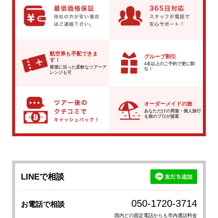
航空券も手配できま
グループ割引
す！
4名以上のご予約で
更に割
要望に沿った柔軟な
ツアーア
引！
レンジも可
オーダーメイドの旅
あなただけの周遊・個人旅行
を
旅のプロが提案
LINEで相談
050-1720-3714
お電話で相談
国内どの固定電話からも市内通話料金