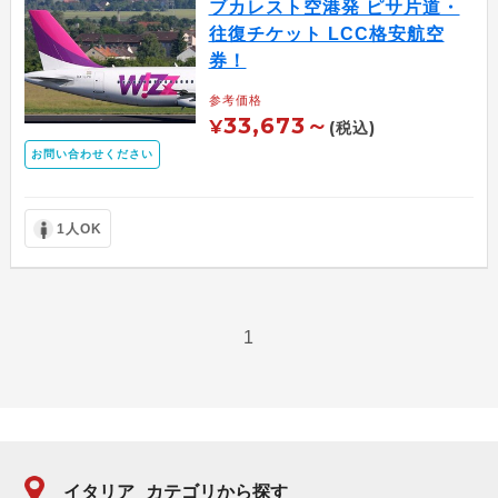
ブカレスト空港発 ピサ片道・
往復チケット LCC格安航空
券！
参考価格
33,673～
¥
(税込)
お問い合わせください
1人OK
1
イタリア
カテゴリから探す