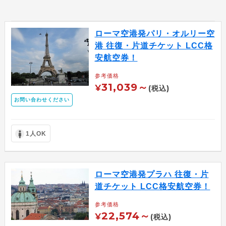
ローマ空港発パリ・オルリー空
港 往復・片道チケット LCC格
安航空券！
参考価格
31,039～
¥
(税込)
お問い合わせください
1人OK
ローマ空港発プラハ 往復・片
道チケット LCC格安航空券！
参考価格
22,574～
¥
(税込)