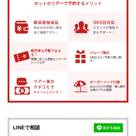
ホットホリデーで
予約するメリット
航空券も手配できま
グループ割引
す！
4名以上のご予約で
更に割
要望に沿った柔軟な
ツアーア
引！
レンジも可
オーダーメイドの旅
あなただけの周遊・個人旅行
を
旅のプロが提案
LINEで相談