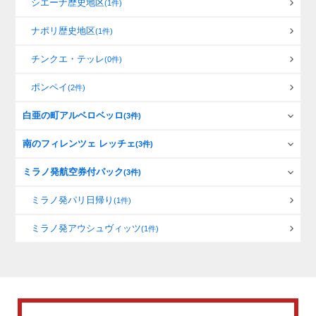
シエーナ歴史地区
(1件)
ナポリ歴史地区
(1件)
チンクエ・テッレ
(0件)
ポンペイ
(2件)
白亜の町アルベロベッロ
(3件)
南のフィレンツェ レッチェ
(3件)
ミラノ発航空券付パック
(3件)
ミラノ発パリ日帰り
(1件)
ミラノ発アウシュヴィッツ
(1件)