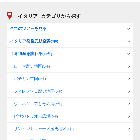
イタリア
カテゴリから探す
全てのツアーを見る
イタリア発格安航空券
(8件)
世界遺産を訪れる
(19件)
ローマ歴史地区
(3件)
バチカン市国
(4件)
フィレンツェ歴史地区
(3件)
ヴェネツィアとその潟
(6件)
ピサのドゥオモ広場
(4件)
サン・ジミニャーノ歴史地区
(1件)