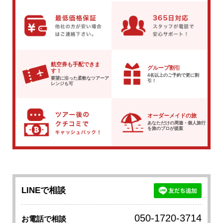
航空券も手配できま
グループ割引
す！
4名以上のご予約で
更に割
要望に沿った柔軟な
ツアーア
引！
レンジも可
オーダーメイドの旅
あなただけの周遊・個人旅行
を
旅のプロが提案
LINEで相談
050-1720-3714
お電話で相談