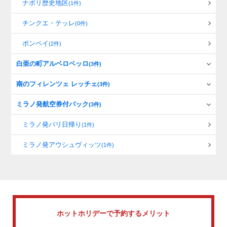
ナポリ歴史地区
(1件)
チンクエ・テッレ
(0件)
ポンペイ
(2件)
白亜の町アルベロベッロ
(3件)
南のフィレンツェ レッチェ
(3件)
ミラノ発航空券付パック
(3件)
ミラノ発パリ日帰り
(1件)
ミラノ発アウシュヴィッツ
(1件)
ホットホリデーで
予約するメリット