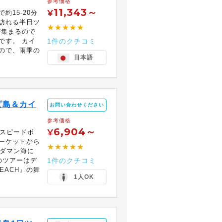
参考価格
11,343～
¥
約15-20分
訪れる半日ツ
★★★★★
が集まるので
です。 カイ
1件のクチコミ
ので、雨季の
日本語
ピ島＆カイ
お問い合わせください
参考価格
6,904～
¥
なスピードボ
ーケットから
★★★★★
ンダマン海に
のツアーはデ
1件のクチコミ
EACH』の舞
1人OK