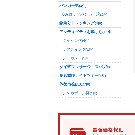
パンガー県
(3件)
007ロケ地パンガー湾
(2件)
象乗りトレッキング
(3件)
アクティビティを楽しむ
(13件)
ダイビング
(4件)
ラフティング
(1件)
シーカヌー
(1件)
タイ式マッサージ・スパ
(2件)
夜も満喫ナイトツアー
(4件)
他都市発LCC
(7件)
シンガポール発
(1件)