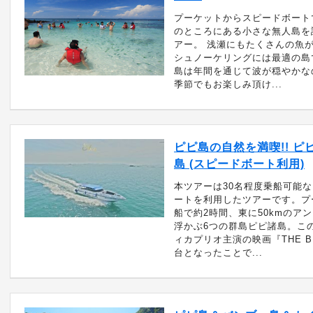
プーケットからスピードボートで
のところにある小さな無人島を
アー。 浅瀬にもたくさんの魚
シュノーケリングには最適の島
島は年間を通じて波が穏やかな
季節でもお楽しみ頂け...
ピピ島の自然を満喫!! ピ
島 (スピードボート利用)
本ツアーは30名程度乗船可能
ートを利用したツアーです。プ
船で約2時間、東に50kmのア
浮かぶ6つの群島ピピ諸島。こ
ィカプリオ主演の映画『THE B
台となったことで...