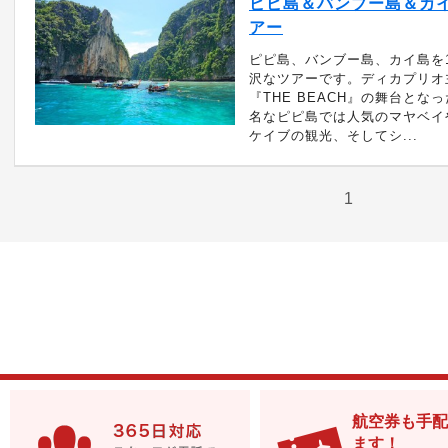
ピピ島＆バンブー島＆カイ
アー
ピピ島、バンブー島、カイ島を
沢なツアーです。ディカプリオ
『THE BEACH』の舞台とな
名なピピ島では人気のマヤベイ
ケイブの観光、そしてシ...
1
航空券も手配
ます！