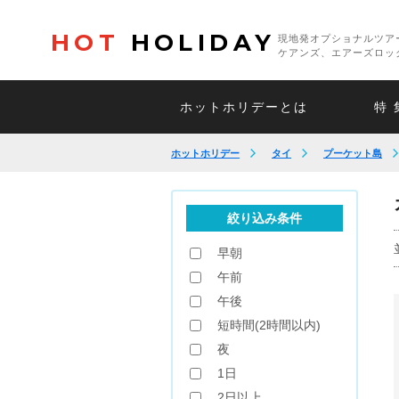
HOT
HOLIDAY
現地発オプショナルツア
ケアンズ、エアーズロッ
ホットホリデーとは
特 
ホットホリデー
タイ
プーケット島
絞り込み条件
早朝
午前
午後
短時間(2時間以内)
夜
1日
2日以上