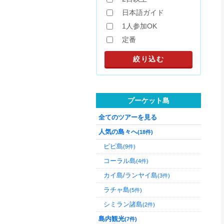
日本語ガイド
1人参加OK
定番
プーケット島
全てのツアーを見る
人気の島々へ
(18件)
ピピ島
(9件)
コーラル島
(4件)
カイ島/ランヤイ島
(3件)
ラチャ島
(5件)
シミラン諸島
(2件)
島内観光
(7件)