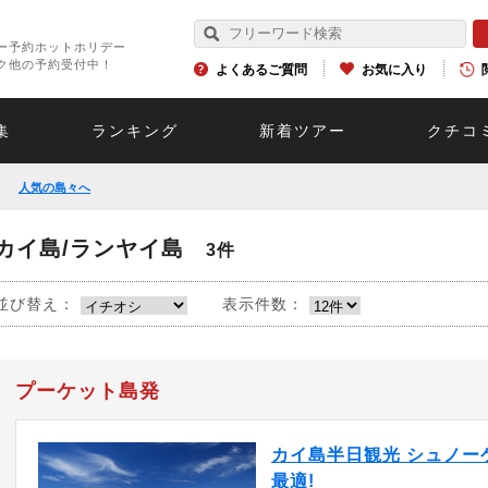
ー予約ホットホリデー
ク他の予約受付中！
よくあるご質問
お気に入り
集
ランキング
新着ツアー
クチコ
人気の島々へ
カイ島/ランヤイ島
3件
並び替え：
表示件数：
プーケット島発
カイ島半日観光 シュノー
最適!