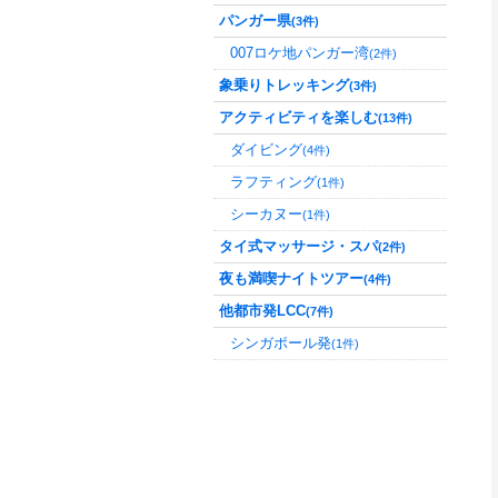
パンガー県
(3件)
007ロケ地パンガー湾
(2件)
象乗りトレッキング
(3件)
アクティビティを楽しむ
(13件)
ダイビング
(4件)
ラフティング
(1件)
シーカヌー
(1件)
タイ式マッサージ・スパ
(2件)
夜も満喫ナイトツアー
(4件)
他都市発LCC
(7件)
シンガポール発
(1件)