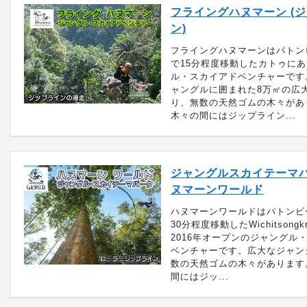
フライングハヌマーン (
ン)
フライングハヌマーンはパトン
で15分程度移動したカトゥに
ル・スカイアドベンチャーです
ャングルに囲まれた8万㎡の広
り、無数の天然ゴムの木々があ
木々の間にはジップライン...
ジャングルスカイテーマ
ヌマーンワールド
ハヌマーンワールドはパトンビ
30分程度移動したWichitsong
2016年オープンのジャングル
ベンチャーです。広大なジャン
数の天然ゴムの木々があります
間にはジッ...