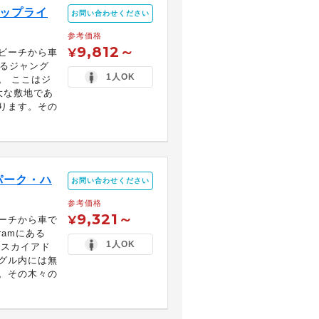
ジップライ
お問い合わせください
参考価格
9,812～
¥
ビーチから車
あるジャング
1人OK
。 ここはジ
大な敷地であ
ります。その
パーク・ハ
お問い合わせください
参考価格
9,321～
¥
ーチから車で
kramにある
1人OK
・スカイアド
グル内には無
。その木々の