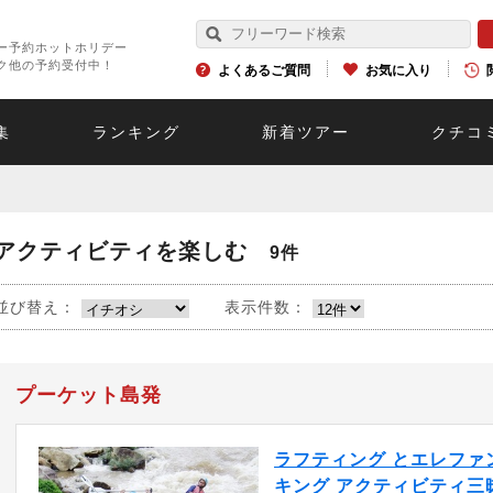
ー予約ホットホリデー
ク他の予約受付中！
よくあるご質問
お気に入り
集
ランキング
新着ツアー
クチコ
アクティビティを楽しむ
9件
並び替え：
表示件数：
プーケット島発
ラフティング とエレファ
キング アクティビティ三