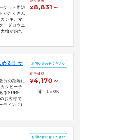
参考価格
8,831～
¥
ーケット周辺
トがたくさん
ウカジキ、マ
クーダロウニ
の大物が釣れ
る!! サ
お問い合わせください
参考価格
4,170～
¥
数分の距離に
G＆カタビーチ
1人OK
るSURF
者のお客様で
ーディング)
お問い合わせください