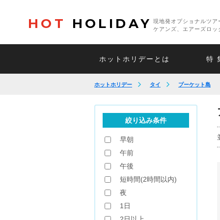
HOT
HOLIDAY
現地発オプショナルツア
ケアンズ、エアーズロッ
ホットホリデーとは
特 
ホットホリデー
タイ
プーケット島
絞り込み条件
早朝
午前
午後
短時間(2時間以内)
夜
1日
2日以上