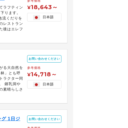
参考価格
18,643～
¥
てラフティン
も下ります。
日本語
の急流くだりを
のレストラン
た後はエレフ
お問い合わせください
がる大自然を
参考価格
桂林」とも呼
14,718～
¥
トラクター同
。 鍾乳洞や
日本語
の素晴らしさ
グ 1日ジ
お問い合わせください