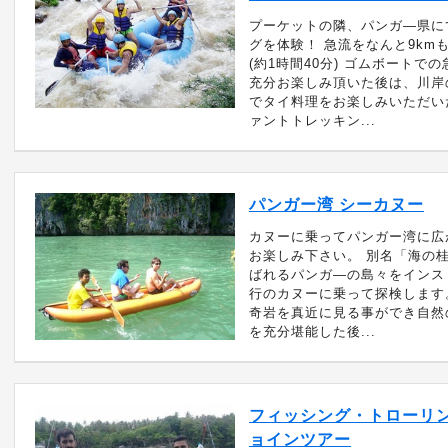
プーケットの隣、パンガ―県に
グを体験！ 急流をなんと9km
(約1時間40分) ゴムボートで
充分お楽しみ頂いた後は、川岸
でタイ料理をお楽しみいただい
ァントトレッキン...
パンガー湾 シーカヌー
カヌーに乗ってパンガー湾に広
お楽しみ下さい。 別名「海の
ばれるパンガ―の島々をインス
行のカヌーに乗って探検します
奇岩を真近に見る事ができ自然
を充分堪能した後...
フィッシング・トローリン
ョインツアー