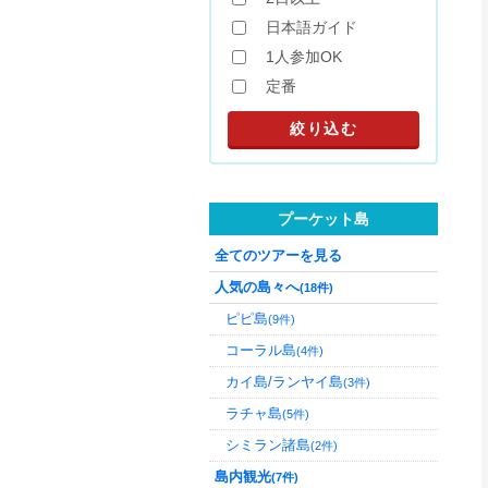
日本語ガイド
1人参加OK
定番
プーケット島
全てのツアーを見る
人気の島々へ
(18件)
ピピ島
(9件)
コーラル島
(4件)
カイ島/ランヤイ島
(3件)
ラチャ島
(5件)
シミラン諸島
(2件)
島内観光
(7件)