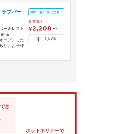
クラブバー
お問い合わせください
参考価格
2,208～
¥
バー＆レスト
Bar &
1人OK
月頃にオープンした
あり、お子様
でき
な
可
ホットホリデーで