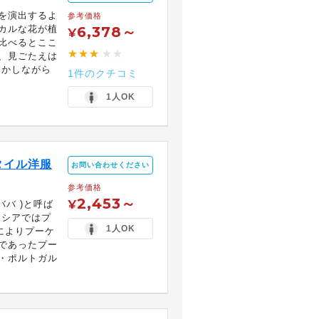
を演出するよ
参考価格
カルな花が植
6,378～
¥
比べるとここ
★★★
★★
、見ごたえは
しかしながら
1件のクチコミ
1人OK
タイル洋服
お問い合わせください
参考価格
2,453～
¥
ババ )と呼ば
ーシアではプ
1人OK
によりプーケ
であったプー
・ポルトガル