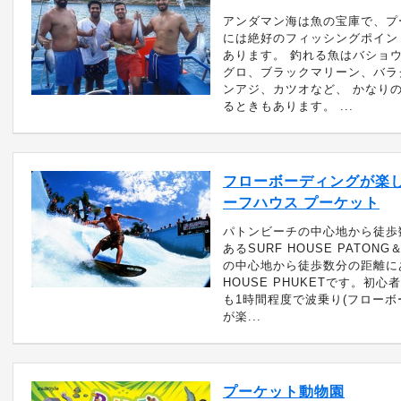
アンダマン海は魚の宝庫で、プ
には絶好のフィッシングポイン
あります。 釣れる魚はバショ
グロ、ブラックマリーン、バラ
ンアジ、カツオなど、 かなり
るときもあります。 ...
フローボーディングが楽しめ
ーフハウス プーケット
パトンビーチの中心地から徒歩
あるSURF HOUSE PATON
の中心地から徒歩数分の距離にあ
HOUSE PHUKETです。初心
も1時間程度で波乗り(フローボ
が楽...
プーケット動物園