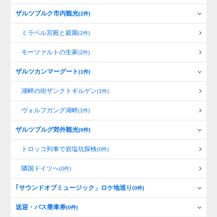
ザルツブルク市内観光
(2件)
ミラベル宮殿と庭園
(2件)
モーツァルトの生家
(2件)
ザルツカンマーグート
(1件)
湖畔の街ザンクトギルゲン
(1件)
ヴォルフガング湖畔
(1件)
ザルツブルグ郊外観光
(0件)
トロッコ列車で岩塩坑探検
(0件)
隣国ドイツへ
(0件)
｢サウンドオブミュージック」ロケ地巡り
(0件)
送迎・バス乗車券
(0件)