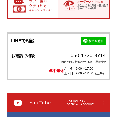
オーダーメイドの旅
あなただけの周遊・個人旅行
を
旅のプロが提案
LINEで相談
050-1720-3714
お電話で相談
国内どの固定電話からも市内通話料金
月～金
9:00～17:00
年中無休
土・日
9:00～12:00（正午）
YouTube
HOT HOLIDAY
〉
OFFICIAL ACCOUNT