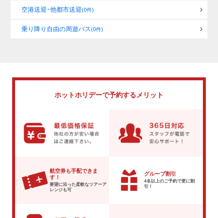
空港送迎･他都市送迎
(0件)
乗り降り自由の周遊バス
(0件)
ホットホリデーで
予約するメリット
航空券も手配できま
グループ割引
す！
4名以上のご予約で
更に割
要望に沿った柔軟な
ツアーア
引！
レンジも可