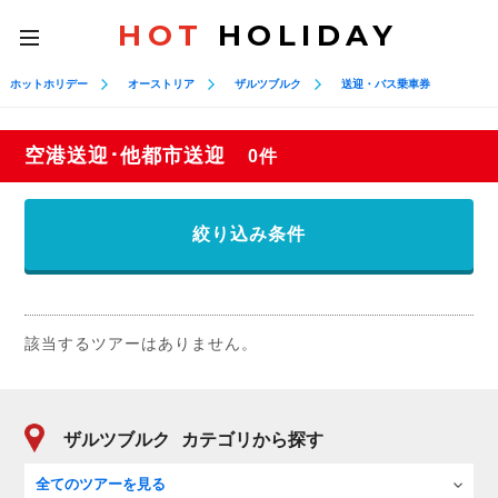
HOT
HOLIDAY
toggle
navigation
ホットホリデー
オーストリア
ザルツブルク
送迎・バス乗車券
空港送迎･他都市送迎
0件
絞り込み条件
該当するツアーはありません。
ザルツブルク
カテゴリから探す
全てのツアーを見る