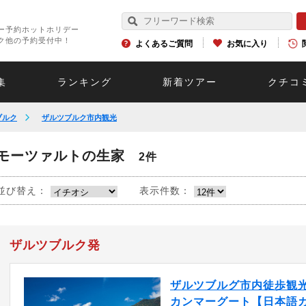
ー予約ホットホリデー
ク他の予約受付中！
よくあるご質問
お気に入り
集
ランキング
新着ツアー
クチコ
ブルク
ザルツブルク市内観光
モーツァルトの生家
2件
並び替え：
表示件数：
ザルツブルク発
ザルツブルグ市内徒歩観
カンマーグート【日本語ガイ