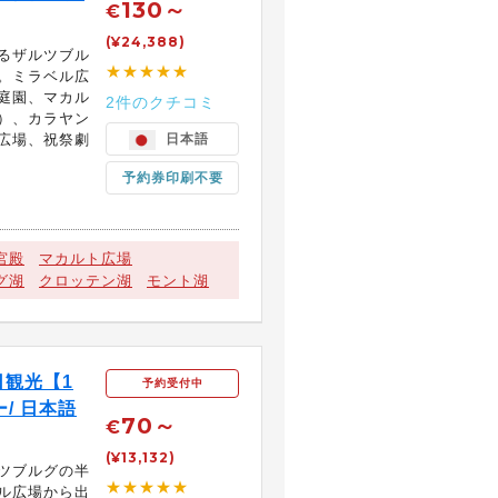
130～
€
(¥24,388)
るザルツブル
★★★★★
。ミラベル広
庭園、マカル
2件のクチコミ
）、カラヤン
広場、祝祭劇
日本語
予約券印刷不要
宮殿
マカルト広場
グ湖
クロッテン湖
モント湖
観光【1
予約受付中
/ 日本語
70～
€
(¥13,132)
ツブルグの半
★★★★★
ル広場から出