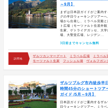
～9月】
まずは日本語ガイドがご案内す
グの半日ウォーキングツアーへ
場から出発し、ミラベル宮殿と
ト広場（モーツァルト住居外観
生家、ゲトライデガッセ、大学
場、大聖堂広場、レジデン...
3日前までキャンセル無料
ザルツカンマーグート
ミラベル広場
ミラベル
訪問地
モーツァルト生家
フッシュル湖
ヴォルフガン
ザルツブルグ市内徒歩半日
時間45分のショートツアー
ガイド /5月～9月】
日本語ガイドがご案内するザル
日ウォーキングツアー。ミラベ