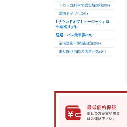
トロッコ列車で岩塩坑探検
(0件)
隣国ドイツへ
(0件)
｢サウンドオブミュージック」ロ
ケ地巡り
(1件)
送迎・バス乗車券
(0件)
空港送迎･他都市送迎
(0件)
乗り降り自由の周遊バス
(0件)