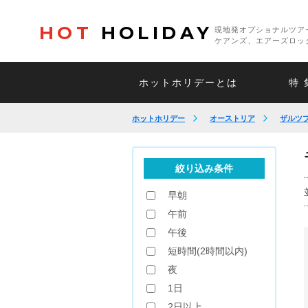
HOT
HOLIDAY
現地発オプショナルツア
ケアンズ、エアーズロッ
ホットホリデーとは
特 
ホットホリデー
オーストリア
ザルツ
絞り込み条件
早朝
午前
午後
短時間(2時間以内)
夜
1日
2日以上