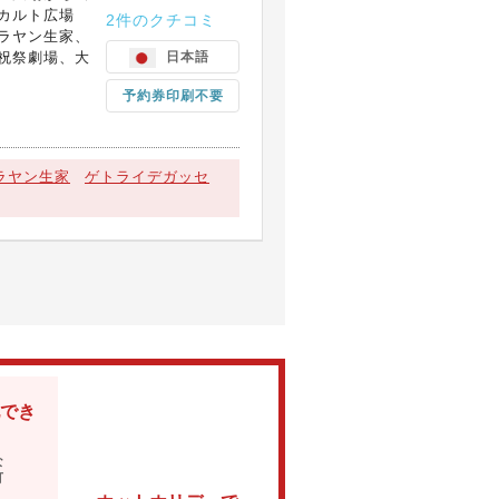
カルト広場
2件のクチコミ
ラヤン生家、
祝祭劇場、大
日本語
予約券印刷不要
ラヤン生家
ゲトライデガッセ
でき
な
可