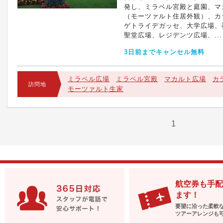
発し、ミラベル宮殿と庭園、マ
（モーツァルト住居外観）、カ
ゲトライデガッセ、大学広場、
聖堂広場、レジデンツ広場、...
3日前までキャンセル無料
ミラベル広場
ミラベル宮殿
マカルト広場
カ
訪問地
モーツァルト生家
1
航空券も手配
ます！
要望に沿った柔軟
ツアーアレンジも