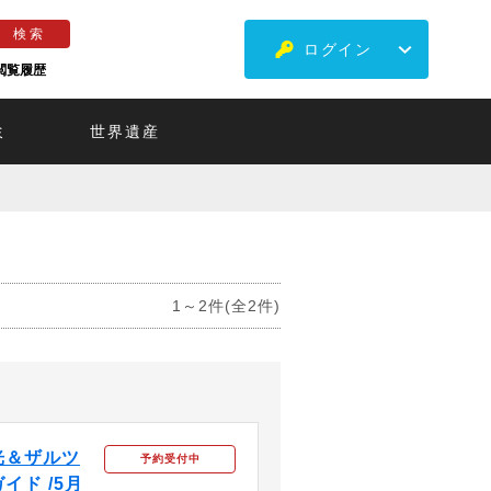
ログイン
閲覧履歴
ミ
世界遺産
1～2件(全2件)
光＆ザルツ
予約受付中
ド /5月