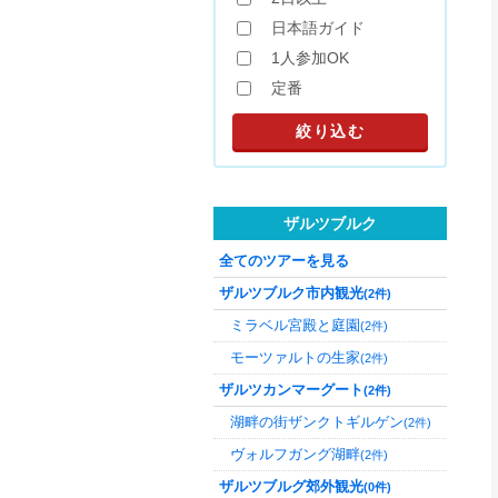
日本語ガイド
1人参加OK
定番
ザルツブルク
全てのツアーを見る
ザルツブルク市内観光
(2件)
ミラベル宮殿と庭園
(2件)
モーツァルトの生家
(2件)
ザルツカンマーグート
(2件)
湖畔の街ザンクトギルゲン
(2件)
ヴォルフガング湖畔
(2件)
ザルツブルグ郊外観光
(0件)