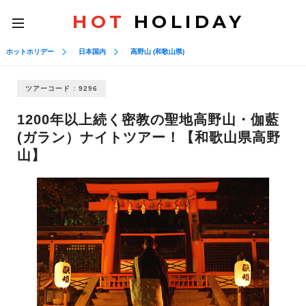
HOT
HOLIDAY
toggle
navigation
ホットホリデー
日本国内
高野山 (和歌山県)
ツアーコード : 9296
1200年以上続く密教の聖地高野山・伽藍
(ガラン）ナイトツアー！【和歌山県高野
山】