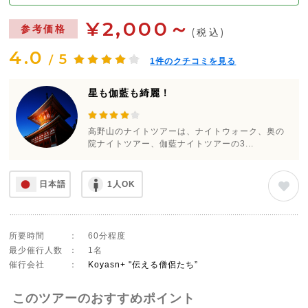
¥2,000～
参考価格
(税込)
4.0
5
/
1
件のクチコミを見る
星も伽藍も綺麗！
高野山のナイトツアーは、ナイトウォーク、奥の
院ナイトツアー、伽藍ナイトツアーの3...
日本語
1人OK
所要時間
：
60分程度
最少催行人数
：
1名
催行会社
：
Koyasn+ "伝える僧侶たち”
このツアーのおすすめポイント