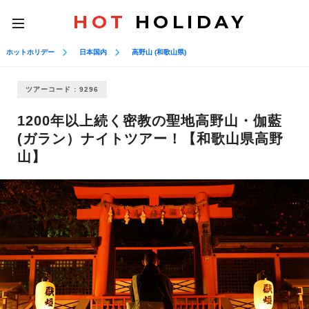
HOT
HOLIDAY
toggle
navigation
ホットホリデー
日本国内
高野山 (和歌山県)
ツアーコード : 9296
1200年以上続く密教の聖地高野山・伽藍
(ガラン）ナイトツアー！【和歌山県高野
山】