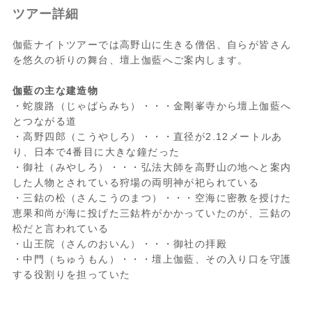
ツアー詳細
伽藍ナイトツアーでは高野山に生きる僧侶、自らが皆さん
を悠久の祈りの舞台、壇上伽藍へご案内します。
伽藍の主な建造物
・蛇腹路（じゃばらみち）・・・金剛峯寺から壇上伽藍へ
とつながる道
・高野四郎（こうやしろ）・・・直径が2.12メートルあ
り、日本で4番目に大きな鐘だった
・御社（みやしろ）・・・弘法大師を高野山の地へと案内
した人物とされている狩場の両明神が祀られている
・三鈷の松（さんこうのまつ）・・・空海に密教を授けた
恵果和尚が海に投げた三鈷杵がかかっていたのが、三鈷の
松だと言われている
・山王院（さんのおいん）・・・御社の拝殿
・中門（ちゅうもん）・・・壇上伽藍、その入り口を守護
する役割りを担っていた