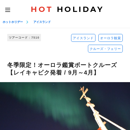
HOT
HOLIDAY
toggle
navigation
ホットホリデー
アイスランド
ツアーコード : 7510
アイスランド
オーロラ観賞
クルーズ・フェリー
冬季限定！オーロラ鑑賞ボートクルーズ
【レイキャビク発着 / 9月～4月】