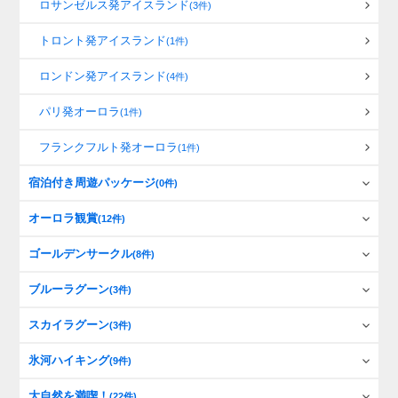
ロサンゼルス発アイスランド
(3件)
トロント発アイスランド
(1件)
ロンドン発アイスランド
(4件)
パリ発オーロラ
(1件)
フランクフルト発オーロラ
(1件)
宿泊付き周遊パッケージ
(0件)
オーロラ観賞
(12件)
ゴールデンサークル
(8件)
ブルーラグーン
(3件)
スカイラグーン
(3件)
氷河ハイキング
(9件)
大自然を満喫！
(22件)