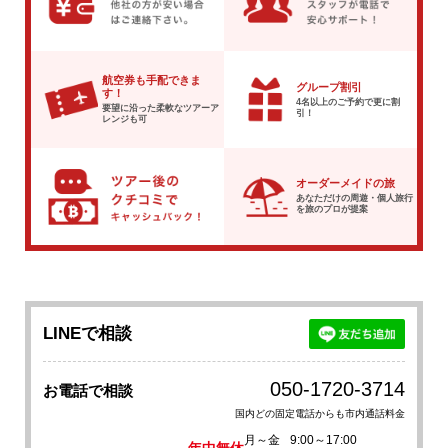
航空券も手配できま
グループ割引
す！
4名以上のご予約で
更に割
要望に沿った柔軟な
ツアーア
引！
レンジも可
オーダーメイドの旅
あなただけの周遊・個人旅行
を
旅のプロが提案
LINEで相談
050-1720-3714
お電話で相談
国内どの固定電話からも市内通話料金
月～金
9:00～17:00