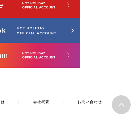
e
〉
HOT HOLIDAY
OFFICIAL ACCOUNT
am
〉
HOT HOLIDAY
OFFICIAL ACCOUNT
とは
｜
会社概要
｜
お問い合わせ