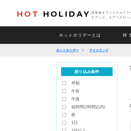
HOT
HOLIDAY
現地発オプショナルツア
ケアンズ、エアーズロッ
ホットホリデーとは
特 
ホットホリデー
アイスランド
絞り込み条件
早朝
午前
午後
短時間(2時間以内)
夜
1日
2日以上