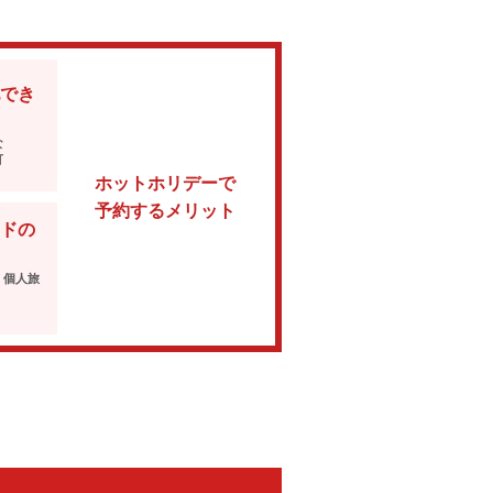
でき
な
可
ホットホリデーで
予約するメリット
ドの
・個人旅