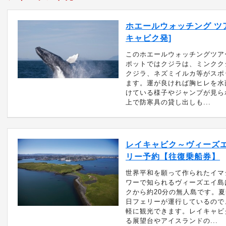
ホエールウォッチング ツア
キャビク発]
このホエールウォッチングツア
ポットではクジラは、ミンクク
クジラ、ネズミイルカ等がスポ
ます。運が良ければ胸ヒレを水
けている様子やジャンプが見られ
上で防寒具の貸し出しも...
レイキャビク～ヴィーズ
リー予約【往復乗船券】
世界平和を願って作られたイマ
ワーで知られるヴィーズエイ島
クから約20分の無人島です。
日フェリーが運行しているので
軽に観光できます。レイキャビ
る展望台やアイスランドの...