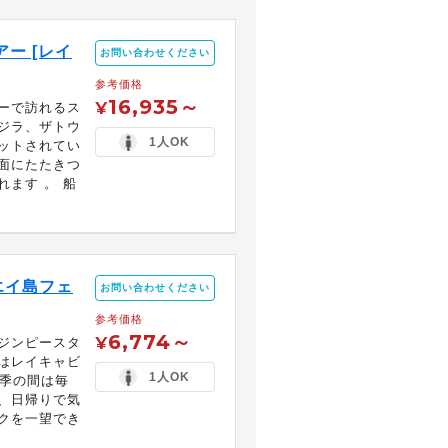
ー [レイ
お問い合わせください
参考価格
16,935～
¥
ーで訪れるス
ジラ、ザトウ
1人OK
ットされてい
面にたたきつ
ます 。 船
エイ島フェ
お問い合わせください
参考価格
6,774～
¥
ジンピースタ
はレイキャビ
1人OK
夏季の間は毎
、日帰りで気
クを一望でき