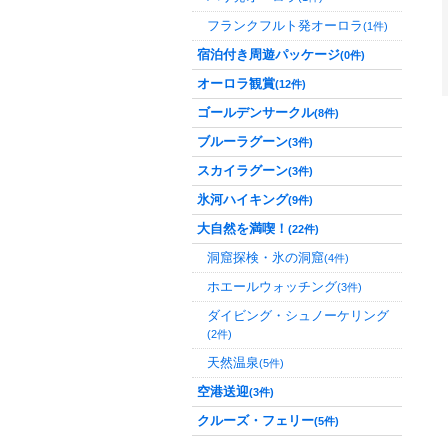
フランクフルト発オーロラ
(1件)
宿泊付き周遊パッケージ
(0件)
オーロラ観賞
(12件)
ゴールデンサークル
(8件)
ブルーラグーン
(3件)
スカイラグーン
(3件)
氷河ハイキング
(9件)
大自然を満喫！
(22件)
洞窟探検・氷の洞窟
(4件)
ホエールウォッチング
(3件)
ダイビング・シュノーケリング
(2件)
天然温泉
(5件)
空港送迎
(3件)
クルーズ・フェリー
(5件)