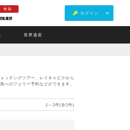
ログイン
閲覧履歴
ミ
世界遺産
ウォッチングツアー、レイキャビクから
イ島へのフェリー予約などができます。
1～2件(全2件)