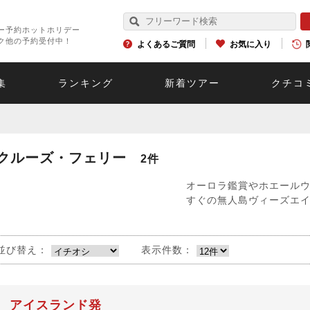
ー予約ホットホリデー
ク他の予約受付中！
よくあるご質問
お気に入り
集
ランキング
新着ツアー
クチコ
クルーズ・フェリー
2件
オーロラ鑑賞やホエール
すぐの無人島ヴィーズエ
並び替え：
表示件数：
アイスランド発