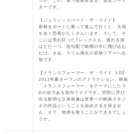
ンが、この、真っ暗闇を走る、逆走コース
ターです。
【ジュラシックパーク・ザ・ライド】
密林をボートに乗って進んで行くと、大地
を歩く恐竜がたくさんいます。そして、そ
こには荒れ狂ったTレックスも。逃れる道
はただ一つ、急勾配で暗闇の中に飛び込む
だけ。さあ、スリル満点の冒険ツアーへ出
発です。
【トランスフォーマー・ザ・ライド ３D】
2012年夏オープンのアトラクション。映画
「トランスフォーマー」をテーマにした３
Dの迫力ある室内ライドです。空間に浮び
出る鮮明な立体画像は世界一の映画スタジ
オの作品ということを認めざるを得ませ
ん。さて、地球を救うことができるでしょ
うか。