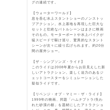
グの連続です。
【ウォーターワールド】
息を呑む水上スタントショーのノンストッ
プアクション。水上基地を再現した巨大な
セットと壮絶なバトルシーンはまさに映画
そのもの。モーターボートや水上バイクが
猛スピードで駆け巡り、驚異的なスタント
シーンが次々に繰り広げられます。約20分
間の屋外ショー。
【ザ・シンプソンズ・ライド】
このライドは2008年夏からお目見えした新
しいアトラクション。楽しく迫力のあるジ
ェットコースターをシミュレーションした
疑似ライドです。
【リベンジ・オブ・マミー・ザ・ライド】
1999年の映画、邦題「ハムナプトラ/失わ
れた砂漠の都」を題材にしたアトラクショ