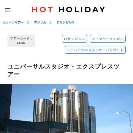
HOT
HOLIDAY
toggle
navigation
ホットホリデー
アメリカ
ロサンゼルス
ツアーコード :
ロサンゼルス
テーマパークで遊ぶ
4535
ユニバーサルスタジオ・ハリウッド
ユニバーサルスタジオ・エクスプレスツ
アー