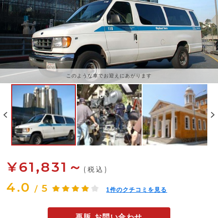
このような車でお迎えにあがります
¥61,831～
(税込)
4.0
5
/
1
件のクチコミを見る
再販 お問い合わせ