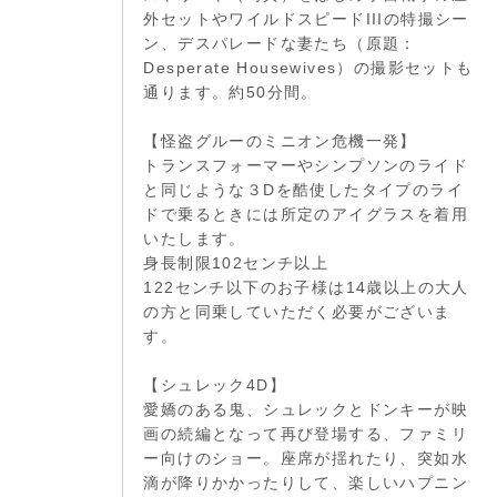
外セットやワイルドスピードIIIの特撮シー
ン、デスパレードな妻たち（原題：
Desperate Housewives）の撮影セットも
通ります。約50分間。
【怪盗グルーのミニオン危機一発】
トランスフォーマーやシンプソンのライド
と同じような３Dを酷使したタイプのライ
ドで乗るときには所定のアイグラスを着用
いたします。
身長制限102センチ以上
122センチ以下のお子様は14歳以上の大人
の方と同乗していただく必要がございま
す。
【シュレック4D】
愛嬌のある鬼、シュレックとドンキーが映
画の続編となって再び登場する、ファミリ
ー向けのショー。座席が揺れたり、突如水
滴が降りかかったりして、楽しいハプニン