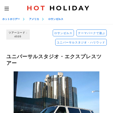
HOT
HOLIDAY
toggle
navigation
ホットホリデー
アメリカ
ロサンゼルス
ツアーコード :
ロサンゼルス
テーマパークで遊ぶ
4535
ユニバーサルスタジオ・ハリウッド
ユニバーサルスタジオ・エクスプレスツ
アー