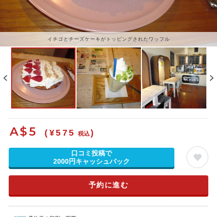
イチゴとチーズケーキがトッピングされたワッフル
A$
5
(¥575
)
税込
口コミ投稿で
2000円キャッシュバック
予約に進む