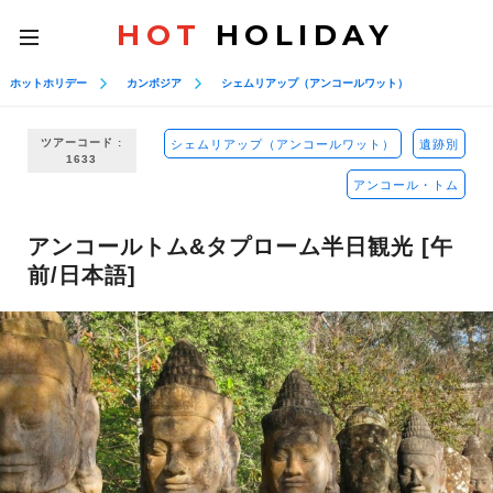
HOT
HOLIDAY
toggle
navigation
ホットホリデー
カンボジア
シェムリアップ（アンコールワット）
ツアーコード :
シェムリアップ（アンコールワット）
遺跡別
1633
アンコール・トム
アンコールトム&タプローム半日観光 [午
前/日本語]