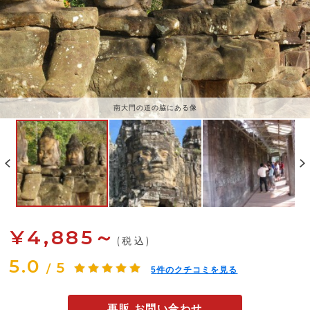
南大門の道の脇にある像
¥4,885～
(税込)
5.0
5
/
5
件のクチコミを見る
再販 お問い合わせ