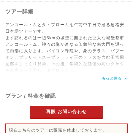
ツアー詳細
アンコールトムとタ・プロームを午前中半日で巡る超格安
日本語ツアーです。
まず訪れるのは一辺3kmの城壁に囲まれた巨大な城壁都市
アンコールトム。神々の像が連なる印象的な南大門を通っ
て内部に入ります。バイヨン寺院や、象のテラス、バプー
オン、プラサットスープラ、ライ王のテラスを含む王宮周
辺部をじっくり見学。その後、学術的な価値の高いタケウ
を車窓から見学し、タプロームへ。
もっと見る
プラン / 料金を確認
再販 お問い合わせ
現在こちらのツアーは販売を休止しております。