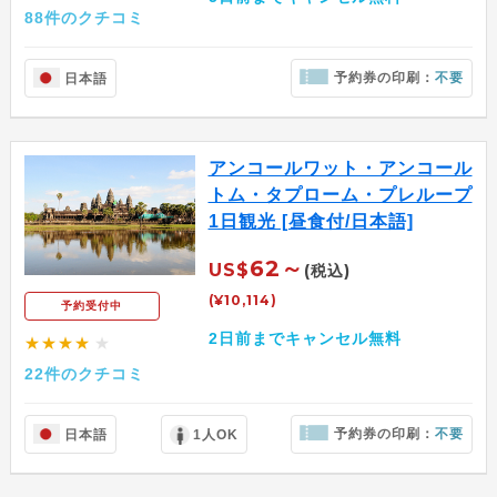
88件のクチコミ
予約券の印刷：
不要
日本語
アンコールワット・アンコール
トム・タプローム・プレループ
1日観光 [昼食付/日本語]
62～
US$
(税込)
(¥10,114)
予約受付中
2日前までキャンセル無料
★★★★
★
22件のクチコミ
予約券の印刷：
不要
日本語
1人OK