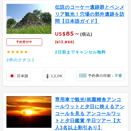
伝説のコーケー遺跡群とベンメ
リア観光！穴場の郊外遺跡を訪
問【日本語ガイド】
85～
US$
(税込)
(¥13,866)
予約受付中
★★★★★
2日前までキャンセル無料
2件のクチコミ
予約券の印刷：
不要
日本語
1人OK
専用車で観光!祇園精舎アンコ
ールワットと夕日に映えるアン
コールを見る アンコールワッ
トと夕日鑑賞 半日ツアー【大
人3名以上割引あり】