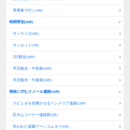
専用車で行く
(4件)
時間帯別
(38件)
サンライズ
(4件)
サンセット
(7件)
1日観光
(16件)
半日観光・午前発
(20件)
半日観光・午後発
(16件)
密林に佇むクメール遺跡
(16件)
ラピュタを彷彿させるベンメリア遺跡
(13件)
巨大なコーケー遺跡群
(2件)
失われた楽園プーンコムヌー
(1件)