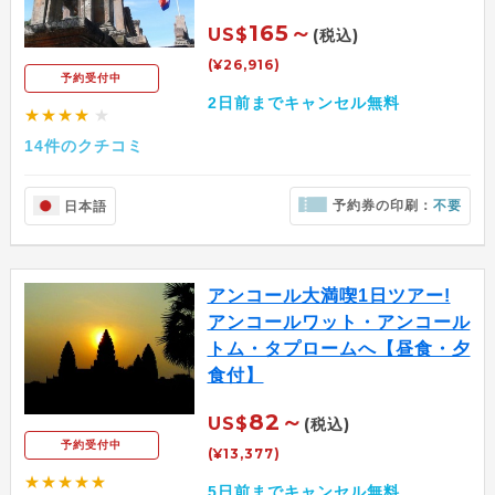
165～
US$
(税込)
(¥26,916)
予約受付中
2日前までキャンセル無料
★★★★
★
14件のクチコミ
予約券の印刷：
不要
日本語
アンコール大満喫1日ツアー!
アンコールワット・アンコール
トム・タプロームへ【昼食・夕
食付】
82～
US$
(税込)
予約受付中
(¥13,377)
★★★★★
5日前までキャンセル無料