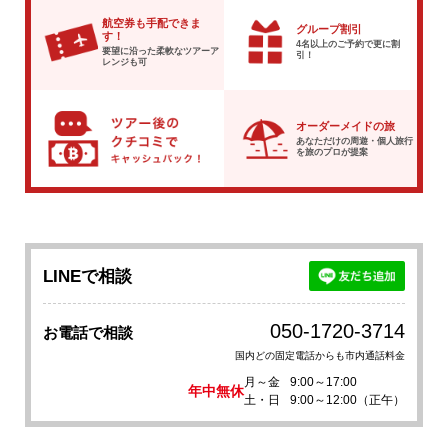
航空券も手配できま
グループ割引
す！
4名以上のご予約で
更に割
要望に沿った柔軟な
ツアーア
引！
レンジも可
オーダーメイドの旅
あなただけの周遊・個人旅行
を
旅のプロが提案
LINEで相談
050-1720-3714
お電話で相談
国内どの固定電話からも市内通話料金
月～金
9:00～17:00
年中無休
土・日
9:00～12:00（正午）