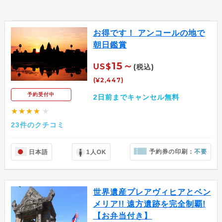
お得です！ アンコールの地で
朝日鑑賞
15～
US$
(税込)
(¥2,447)
予約受付中
2日前までキャンセル無料
★★★★
★
23件のクチコミ
予約券の印刷：
不要
日本語
1人OK
世界遺産プレアヴィヒアとベン
メリア!! 遠方遺跡を完全制覇!
【お弁当付き】