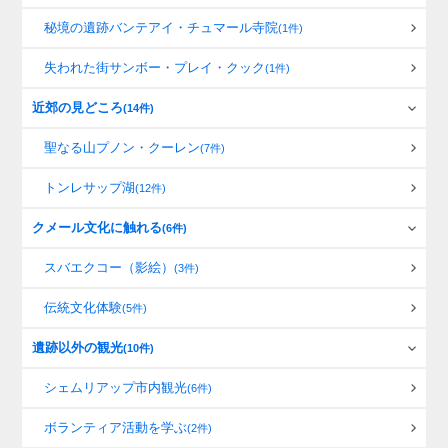
秘境の遺跡バンテアイ・チュマール寺院
(1件)
失われた街サンボー・プレイ・クック
(1件)
近郊の見どころ
(14件)
聖なる山プノン・クーレン
(7件)
トンレサップ湖
(12件)
クメール文化に触れる
(6件)
スバエクコー（影絵）
(3件)
伝統文化体験
(5件)
遺跡以外の観光
(10件)
シェムリアップ市内観光
(6件)
ボランティア活動を学ぶ
(2件)