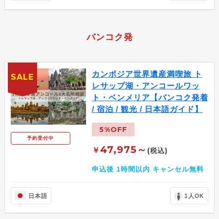
バンコク発
カンボジア世界遺産満喫旅 ト
SALE
レサップ湖・アンコールワッ
ト・ベンメリア【バンコク発着
/ 宿泊 / 観光 / 日本語ガイド】
5%OFF
予約受付中
47,975～
￥
(税込)
申込後 1時間以内 キャンセル無料
日本語
1人OK