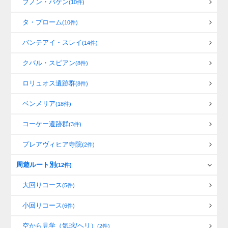
プノン・バケン
(10件)
タ・プローム
(10件)
バンテアイ・スレイ
(14件)
クバル・スピアン
(8件)
ロリュオス遺跡群
(8件)
ベンメリア
(18件)
コーケー遺跡群
(3件)
プレアヴィヒア寺院
(2件)
周遊ルート別
(12件)
大回りコース
(5件)
小回りコース
(6件)
空から見学（気球/ヘリ）
(2件)