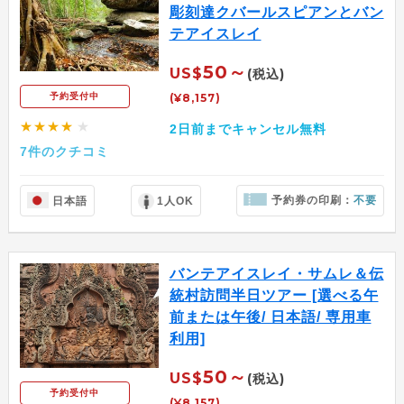
彫刻達クバールスピアンとバン
テアイスレイ
50～
US$
(税込)
(¥8,157)
予約受付中
★★★★
★
2日前までキャンセル無料
7件のクチコミ
予約券の印刷：
不要
日本語
1人OK
バンテアイスレイ・サムレ＆伝
統村訪問半日ツアー [選べる午
前または午後/ 日本語/ 専用車
利用]
50～
US$
(税込)
予約受付中
(¥8,157)