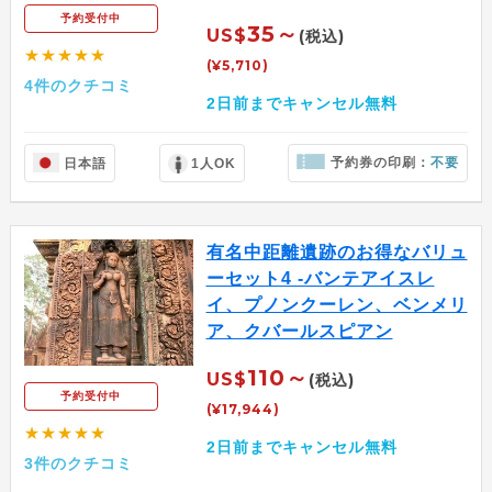
予約受付中
35～
US$
(税込)
★★★★★
(¥5,710)
4件のクチコミ
2日前までキャンセル無料
予約券の印刷：
不要
日本語
1人OK
有名中距離遺跡のお得なバリュ
ーセット4 -バンテアイスレ
イ、プノンクーレン、ベンメリ
ア、クバールスピアン
110～
US$
(税込)
予約受付中
(¥17,944)
★★★★★
2日前までキャンセル無料
3件のクチコミ