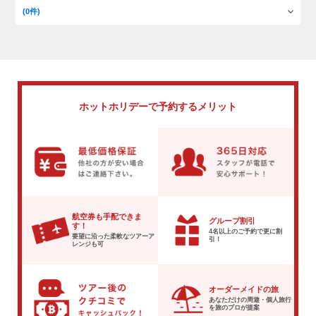
(0件)
ホットホリデーで
予約するメリット
航空券も手配できま
グループ割引
す！
4名以上のご予約で
更に割
要望に沿った柔軟な
ツアーア
引！
レンジも可
オーダーメイドの旅
あなただけの周遊・個人旅行
を
旅のプロが提案