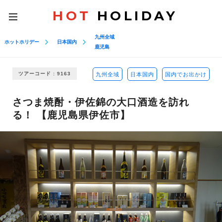
HOT
HOLIDAY
toggle
navigation
九州全域
ホットホリデー
日本国内
鹿児島
ツアーコード : 9163
九州全域
日本国内
国内でお出かけ
さつま焼酎・伊佐錦の大口酒造を訪れ
る！ 【鹿児島県伊佐市】