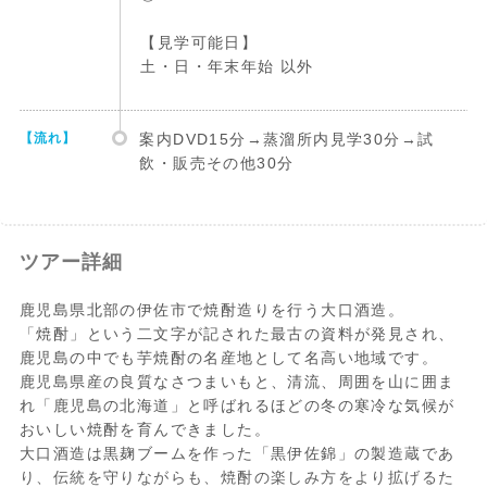
【見学可能日】
土・日・年末年始 以外
【流れ】
案内DVD15分→蒸溜所内見学30分→試
飲・販売その他30分
ツアー詳細
鹿児島県北部の伊佐市で焼酎造りを行う大口酒造。
「焼酎」という二文字が記された最古の資料が発見され、
鹿児島の中でも芋焼酎の名産地として名高い地域です。
鹿児島県産の良質なさつまいもと、清流、周囲を山に囲ま
れ「鹿児島の北海道」と呼ばれるほどの冬の寒冷な気候が
おいしい焼酎を育んできました。
大口酒造は黒麹ブームを作った「黒伊佐錦」の製造蔵であ
り、伝統を守りながらも、焼酎の楽しみ方をより拡げるた