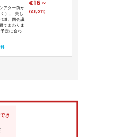
16～
€
シアター前か
(¥3,011)
く）。 美し
バ城、国会議
間でまわりま
ご予定に合わ
無料
でき
な
可