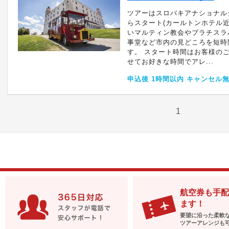
ツアーはスロバキアナショナル
らスタート(カールトンホテル近
いマルティン教会やブラチスラ
事堂など市内の見どころを短時
す。 スタート時間はお客様の
せてお好きな時間でアレ...
申込後 1時間以内 キャンセル
1
航空券も手配
ます！
要望に沿った柔軟
ツアーアレンジも