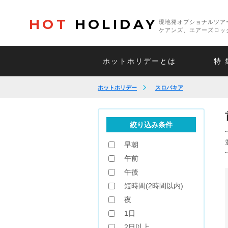
HOT
HOLIDAY
現地発オプショナルツア
ケアンズ、エアーズロッ
ホットホリデーとは
特 
ホットホリデー
スロバキア
絞り込み条件
早朝
午前
午後
短時間(2時間以内)
夜
1日
2日以上