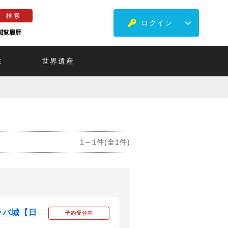
ログイン
閲覧履歴
ミ
世界遺産
1～1件(全1件)
ラバ城【日
予約受付中