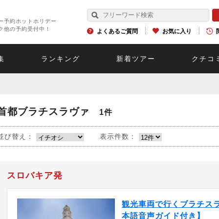
ー予約ホットホリデー
ク他の予約受付中！
よくあるご質問
お気に入り
集
ランキング
新着ツアー
クチコ
首都ブラチスラヴァ
1件
並び替え：
表示件数：
スロバキア発
観光車両で行くブラチス
本語音声ガイド付き】