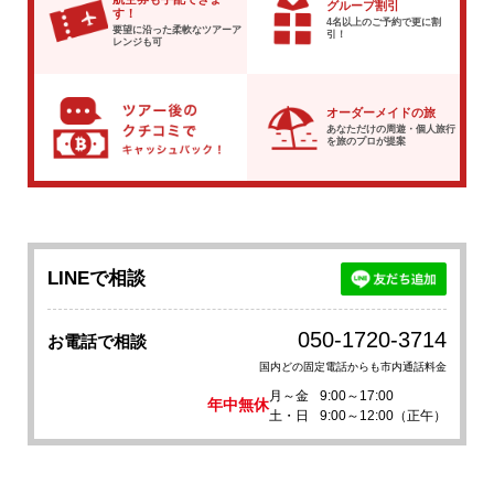
グループ割引
す！
4名以上のご予約で
更に割
要望に沿った柔軟な
ツアーア
引！
レンジも可
オーダーメイドの旅
あなただけの周遊・個人旅行
を
旅のプロが提案
LINEで相談
050-1720-3714
お電話で相談
国内どの固定電話からも市内通話料金
月～金
9:00～17:00
年中無休
土・日
9:00～12:00（正午）