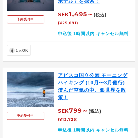
ホテル」を探索！
1,495～
SEK
(税込)
予約受付中
(¥25,681)
申込後 1時間以内 キャンセル無料
1人OK
アビスコ国立公園 モーニング
ハイキング (10月〜3月催行)
澄んだ空気の中、銀世界を散
策！
799～
SEK
(税込)
予約受付中
(¥13,725)
申込後 1時間以内 キャンセル無料