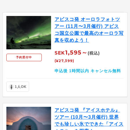
アビスコ発 オーロラフォトツ
アー (11月〜3月催行) アビス
コ国立公園で最高のオーロラ写
真を収めよう！
1,595～
SEK
(税込)
予約受付中
(¥27,399)
申込後 1時間以内 キャンセル無料
1人OK
アビスコ発 『アイスホテル』
ツアー (10月〜3月催行) 世界
でも珍しい氷でできた「アイス