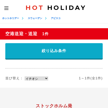
HOT
HOLIDAY
toggle
navigation
ホットホリデー
スウェーデン
アビスコ
空港送迎・送迎
1件
絞り込み条件
並び替え：
1～1件(全1件)
ストックホルム発