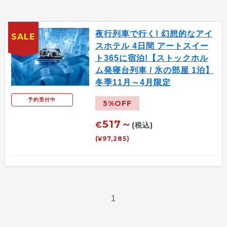
夜行列車で行く! 幻想的なアイ
SALE
スホテル 4日間 アートスイー
ト365に宿泊!【ストックホル
ム発寝台列車 / 氷の部屋 1泊】
冬季11月～4月限定
予約受付中
5%OFF
517～
€
(税込)
(¥97,285)
1