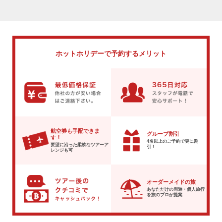
ホットホリデーで
予約するメリット
航空券も手配できま
グループ割引
す！
4名以上のご予約で
更に割
要望に沿った柔軟な
ツアーア
引！
レンジも可
オーダーメイドの旅
あなただけの周遊・個人旅行
を
旅のプロが提案