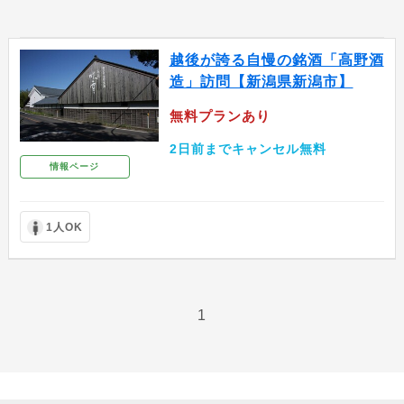
越後が誇る自慢の銘酒「高野酒
造」訪問【新潟県新潟市】
無料プランあり
2日前までキャンセル無料
情報ページ
1人OK
1