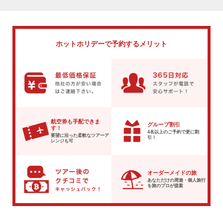
ホットホリデーで
予約するメリット
航空券も手配できま
グループ割引
す！
4名以上のご予約で
更に割
要望に沿った柔軟な
ツアーア
引！
レンジも可
オーダーメイドの旅
あなただけの周遊・個人旅行
を
旅のプロが提案