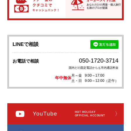
オーダーメイドの旅
あなただけの周遊・個人旅行
を
旅のプロが提案
LINEで相談
050-1720-3714
お電話で相談
国内どの固定電話からも市内通話料金
月～金
9:00～17:00
年中無休
土・日
9:00～12:00（正午）
YouTube
HOT HOLIDAY
〉
OFFICIAL ACCOUNT