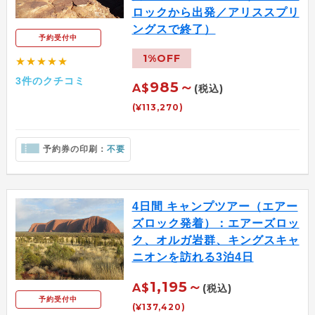
ロックから出発／アリススプリ
ングスで終了）
予約受付中
1%OFF
★★★★★
3件のクチコミ
985～
A$
(税込)
(¥113,270)
予約券の印刷：
不要
4日間 キャンプツアー（エアー
ズロック発着）：エアーズロッ
ク、オルガ岩群、キングスキャ
ニオンを訪れる3泊4日
1,195～
A$
(税込)
予約受付中
(¥137,420)