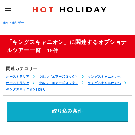
HOT
HOLIDAY
toggle
navigation
ホットホリデー
「キングスキャニオン」に関連するオプショナ
ルツアー一覧
19件
関連カテゴリー
オーストラリア
ウルル（エアーズロック）
キングスキャニオンへ
オーストラリア
ウルル（エアーズロック）
キングスキャニオンへ
キングスキャニオン日帰り
絞り込み条件