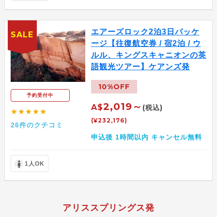
エアーズロック2泊3日パッケ
SALE
ージ【往復航空券 / 宿2泊 / ウ
ルル、キングスキャニオンの英
語観光ツアー】ケアンズ発
10%OFF
予約受付中
2,019～
A$
(税込)
★★★★★
(¥232,176)
26件のクチコミ
申込後 1時間以内 キャンセル無料
1人OK
アリススプリングス発