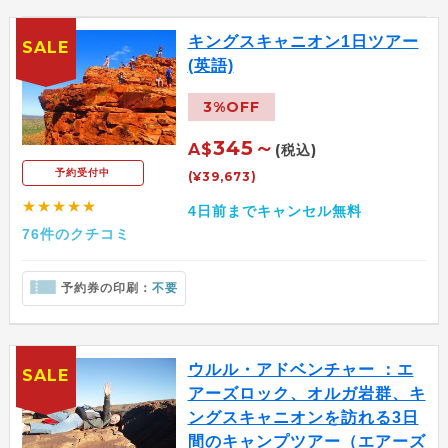
キングスキャニオン1日ツアー
SALE
(英語)
3%OFF
345～
A$
(税込)
予約受付中
(¥39,673)
★★★★★
4日前までキャンセル無料
76件のクチコミ
予約券の印刷：
不要
ウルル・アドベンチャー ：エ
SALE
アーズロック、オルガ岩群、キ
ングスキャニオンを訪れる3日
間のキャンプツアー（エアーズ