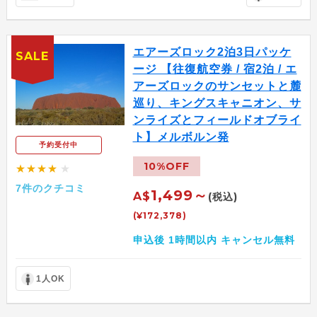
エアーズロック2泊3日パッケ
SALE
ージ 【往復航空券 / 宿2泊 / エ
アーズロックのサンセットと麓
巡り、キングスキャニオン、サ
ンライズとフィールドオブライ
ト】メルボルン発
予約受付中
10%OFF
★★★★
★
7件のクチコミ
1,499～
A$
(税込)
(¥172,378)
申込後 1時間以内 キャンセル無料
1人OK