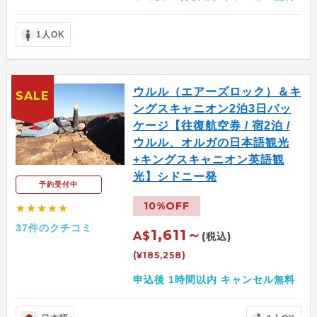
1人OK
ウルル（エアーズロック）＆キ
SALE
ングスキャニオン2泊3日パッ
ケージ【往復航空券 / 宿2泊 /
ウルル、オルガの日本語観光
+キングスキャニオン英語観
光】シドニー発
予約受付中
10%OFF
★★★★★
37件のクチコミ
1,611～
A$
(税込)
(¥185,258)
申込後 1時間以内 キャンセル無料