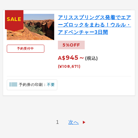
アリススプリングス発着でエア
SALE
ーズロックをまわる！ウルル・
アドベンチャー3日間
5%OFF
予約受付中
945～
A$
(税込)
(¥108,671)
予約券の印刷：
不要
1
次へ