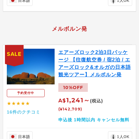
日本語
1人OK
メルボルン発
エアーズロック2泊3日パッケ
SALE
ージ 【往復航空券 / 宿2泊 / エ
アーズロック&オルガの日本語
観光ツアー】メルボルン発
10%OFF
予約受付中
1,241～
A$
(税込)
★★★★★
(¥142,709)
16件のクチコミ
申込後 1時間以内 キャンセル無料
日本語
1人OK