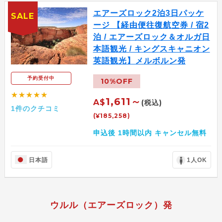
エアーズロック2泊3日パッケ
SALE
ージ 【経由便往復航空券 / 宿2
泊 / エアーズロック＆オルガ日
本語観光 / キングスキャニオン
英語観光】メルボルン発
予約受付中
10%OFF
★★★★★
1,611～
A$
(税込)
1件のクチコミ
(¥185,258)
申込後 1時間以内 キャンセル無料
日本語
1人OK
ウルル（エアーズロック）発