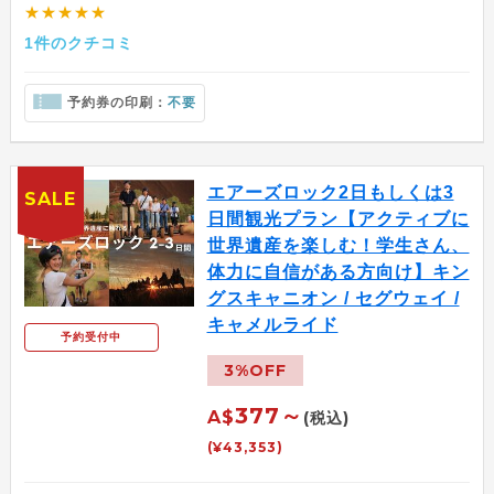
★★★★★
1件のクチコミ
予約券の印刷：
不要
エアーズロック2日もしくは3
SALE
日間観光プラン【アクティブに
世界遺産を楽しむ！学生さん、
体力に自信がある方向け】キン
グスキャニオン / セグウェイ /
キャメルライド
予約受付中
3%OFF
377～
A$
(税込)
(¥43,353)