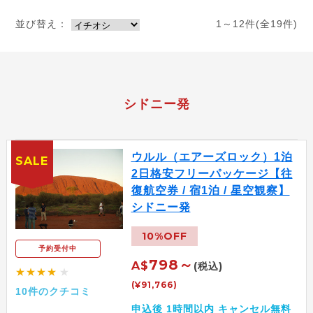
並び替え：
1～12件(全19件)
シドニー発
ウルル（エアーズロック）1泊
SALE
2日格安フリーパッケージ【往
復航空券 / 宿1泊 / 星空観察】
シドニー発
10%OFF
予約受付中
798～
A$
(税込)
★★★★
★
(¥91,766)
10件のクチコミ
申込後 1時間以内 キャンセル無料