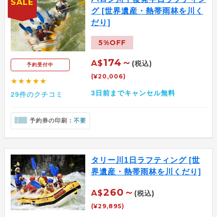
SALE
グ [世界遺産・熱帯雨林を川く
だり]
5%OFF
174～
A$
(税込)
予約受付中
(¥20,006)
★★★★★
3日前までキャンセル無料
29件のクチコミ
予約券の印刷：
不要
タリー川1日ラフティング [世
界遺産・熱帯雨林を川くだり]
260～
A$
(税込)
(¥29,895)