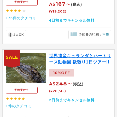
予約受付中
167～
A$
(税込)
★★★★
★
(¥19,202)
175件のクチコミ
4日前までキャンセル無料
予約券の印刷：
不要
1人OK
世界遺産キュランダとハートリ
SALE
ース動物園 欲張り1日ツアー!!
10%OFF
248～
A$
(税込)
予約受付中
(¥28,515)
★★★★★
2日前までキャンセル無料
1件のクチコミ