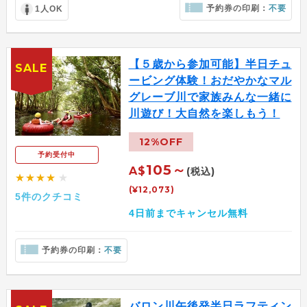
予約券の印刷：
不要
1人OK
【５歳から参加可能】半日チュ
SALE
ービング体験！おだやかなマル
グレーブ川で家族みんな一緒に
川遊び！大自然を楽しもう！
12%OFF
予約受付中
105～
A$
(税込)
★★★★
★
(¥12,073)
5件のクチコミ
4日前までキャンセル無料
予約券の印刷：
不要
バロン川午後発半日ラフティン