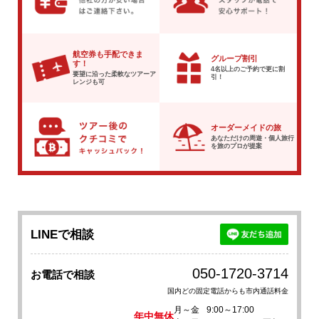
航空券も手配できま
グループ割引
す！
4名以上のご予約で
更に割
要望に沿った柔軟な
ツアーア
引！
レンジも可
オーダーメイドの旅
あなただけの周遊・個人旅行
を
旅のプロが提案
LINEで相談
050-1720-3714
お電話で相談
国内どの固定電話からも市内通話料金
月～金
9:00～17:00
年中無休