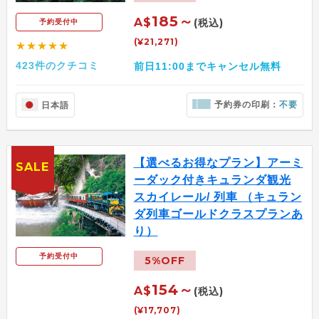
185～
A$
(税込)
予約受付中
(¥21,271)
★★★★★
423件のクチコミ
前日11:00までキャンセル無料
予約券の印刷：
不要
日本語
【選べるお得なプラン】アーミ
SALE
ーダック付きキュランダ観光
スカイレール/ 列車 （キュラン
ダ列車ゴールドクラスプランあ
り）
予約受付中
5%OFF
154～
A$
(税込)
(¥17,707)