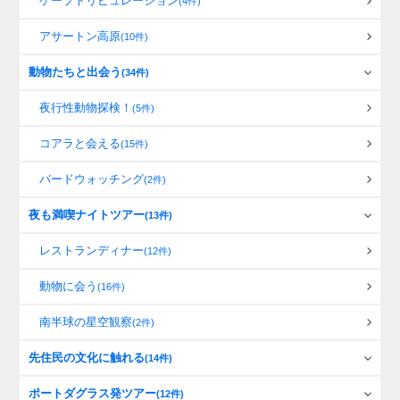
ケープトリビュレーション
(4件)
アサートン高原
(10件)
動物たちと出会う
(34件)
夜行性動物探検！
(5件)
コアラと会える
(15件)
バードウォッチング
(2件)
夜も満喫ナイトツアー
(13件)
レストランディナー
(12件)
動物に会う
(16件)
南半球の星空観察
(2件)
先住民の文化に触れる
(14件)
ポートダグラス発ツアー
(12件)