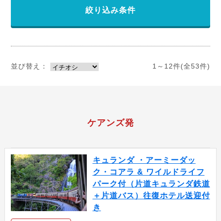
絞り込み条件
並び替え：
1～12件(全53件)
ケアンズ発
キュランダ ・アーミーダッ
ク・コアラ & ワイルドライフ
パーク付（片道キュランダ鉄道
＋片道バス）往復ホテル送迎付
き