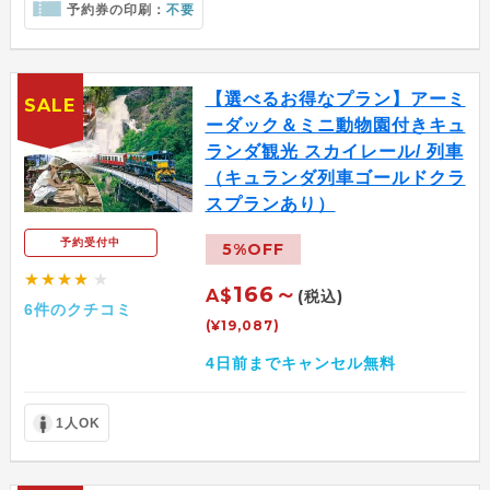
予約券の印刷：
不要
【選べるお得なプラン】アーミ
SALE
ーダック＆ミニ動物園付きキュ
ランダ観光 スカイレール/ 列車
（キュランダ列車ゴールドクラ
スプランあり）
予約受付中
5%OFF
★★★★
★
166～
A$
(税込)
6件のクチコミ
(¥19,087)
4日前までキャンセル無料
1人OK