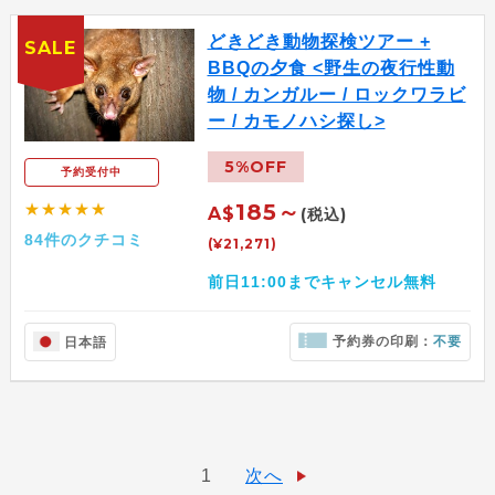
どきどき動物探検ツアー +
SALE
BBQの夕食 <野生の夜行性動
物 / カンガルー / ロックワラビ
ー / カモノハシ探し>
5%OFF
予約受付中
185～
★★★★★
A$
(税込)
84件のクチコミ
(¥21,271)
前日11:00までキャンセル無料
予約券の印刷：
不要
日本語
1
次へ