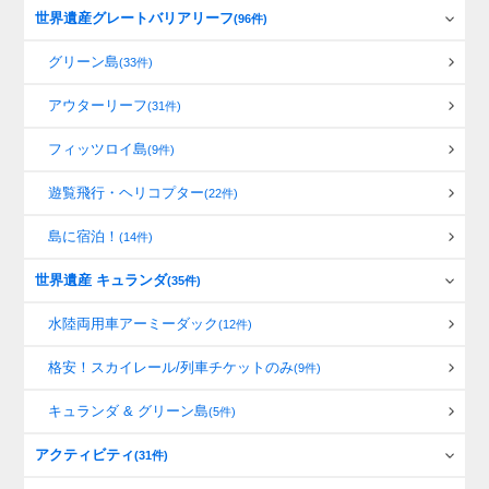
世界遺産グレートバリアリーフ
(96件)
グリーン島
(33件)
アウターリーフ
(31件)
フィッツロイ島
(9件)
遊覧飛行・ヘリコプター
(22件)
島に宿泊！
(14件)
世界遺産 キュランダ
(35件)
水陸両用車アーミーダック
(12件)
格安！スカイレール/列車チケットのみ
(9件)
キュランダ & グリーン島
(5件)
アクティビティ
(31件)