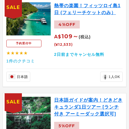
熱帯の楽園！フィッツロイ島1
SALE
日 (フェリーチケットのみ）
4%OFF
109～
A$
(税込)
予約受付中
(¥12,533)
★★★★★
2日前までキャンセル無料
1件のクチコミ
日本語
1人OK
日本語ガイドが案内！どきどき
SALE
キュランダ1日ツアー [ランチ
付き アーミーダック選択可]
5%OFF