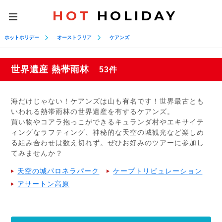
HOT
HOLIDAY
toggle
navigation
ホットホリデー
オーストラリア
ケアンズ
世界遺産 熱帯雨林
53件
海だけじゃない！ケアンズは山も有名です！世界最古とも
いわれる熱帯雨林の世界遺産を有するケアンズ。
買い物やコアラ抱っこができるキュランダ村やエキサイテ
ィングなラフティング、神秘的な天空の城観光など楽しめ
る組み合わせは数え切れず。ぜひお好みのツアーに参加し
てみませんか？
天空の城パロネラパーク
ケープトリビュレーション
アサートン高原