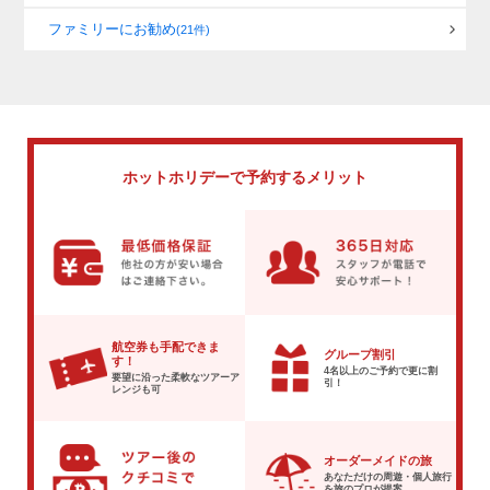
ファミリーにお勧め
(21件)
ホットホリデーで
予約するメリット
航空券も手配できま
グループ割引
す！
4名以上のご予約で
更に割
要望に沿った柔軟な
ツアーア
引！
レンジも可
オーダーメイドの旅
あなただけの周遊・個人旅行
を
旅のプロが提案