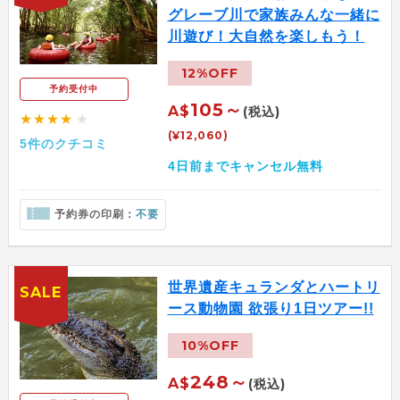
グレーブ川で家族みんな一緒に
川遊び！大自然を楽しもう！
12%OFF
予約受付中
105～
A$
(税込)
★★★★
★
(¥12,060)
5件のクチコミ
4日前までキャンセル無料
予約券の印刷：
不要
世界遺産キュランダとハートリ
SALE
ース動物園 欲張り1日ツアー!!
10%OFF
248～
A$
(税込)