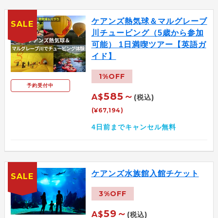
ケアンズ熱気球＆マルグレーブ
SALE
川チュービング（5歳から参加
可能） 1日満喫ツアー【英語ガ
イド】
1%OFF
予約受付中
585～
A$
(税込)
(¥67,194)
4日前までキャンセル無料
ケアンズ水族館入館チケット
SALE
3%OFF
59～
A$
(税込)