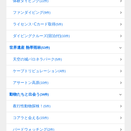
体験ダイビング
(22件)
ファンダイビング
(9件)
ライセンス･Cカード取得
(5件)
ダイビングクルーズ(宿泊付)
(10件)
世界遺産 熱帯雨林
(53件)
天空の城パロネラパーク
(5件)
ケープトリビュレーション
(4件)
アサートン高原
(10件)
動物たちと出会う
(34件)
夜行性動物探検！
(5件)
コアラと会える
(15件)
バードウォッチング
(2件)