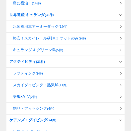
島に宿泊！
(14件)
世界遺産 キュランダ
(35件)
水陸両用車アーミーダック
(12件)
格安！スカイレール/列車チケットのみ
(9件)
キュランダ & グリーン島
(5件)
アクティビティ
(31件)
ラフティング
(9件)
スカイダイビング・熱気球
(11件)
乗馬･ATV
(2件)
釣り・フィッシング
(4件)
ケアンズ・ダイビング
(24件)