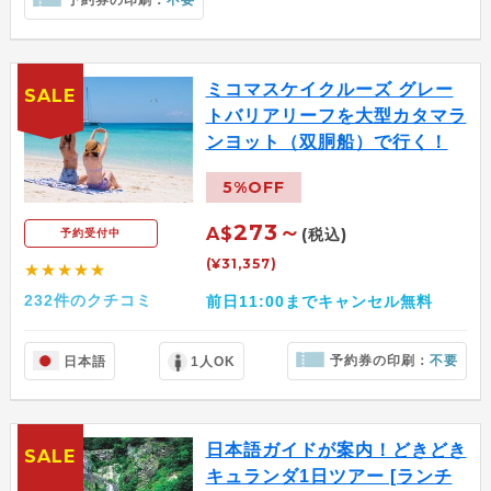
予約券の印刷：
不要
ミコマスケイクルーズ グレー
SALE
トバリアリーフを大型カタマラ
ンヨット（双胴船）で行く！
5%OFF
273～
A$
(税込)
予約受付中
(¥31,357)
★★★★★
232件のクチコミ
前日11:00までキャンセル無料
予約券の印刷：
不要
日本語
1人OK
日本語ガイドが案内！どきどき
SALE
キュランダ1日ツアー [ランチ