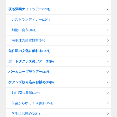
夜も満喫ナイトツアー
(13件)
レストランディナー
(12件)
動物に会う
(16件)
南半球の星空観察
(2件)
先住民の文化に触れる
(14件)
ポートダグラス発ツアー
(12件)
パームコーブ発ツアー
(33件)
ケアンズ絞り込みお勧め
(25件)
1日で2つ参加
(19件)
午後からゆっくり参加
(15件)
学生にお勧め
(20件)