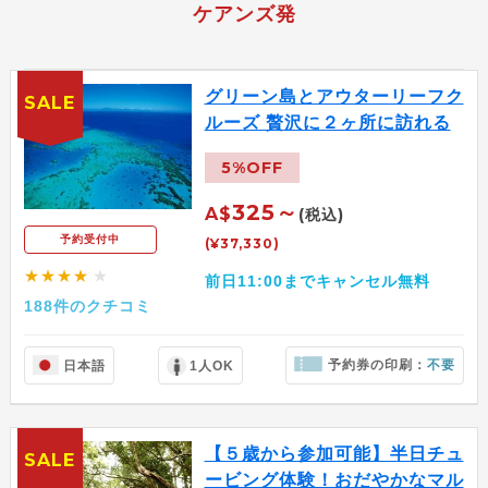
ケアンズ発
グリーン島とアウターリーフク
SALE
ルーズ 贅沢に２ヶ所に訪れる
5%OFF
325～
A$
(税込)
予約受付中
(¥37,330)
★★★★
★
前日11:00までキャンセル無料
188件のクチコミ
予約券の印刷：
不要
日本語
1人OK
【５歳から参加可能】半日チュ
SALE
ービング体験！おだやかなマル