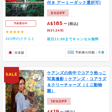
付き アーミーダック選択可]
5%OFF
185～
A$
(税込)
予約受付中
(¥21,249)
★★★★★
423件のクチコミ
前日11:00までキャンセル無料
予約券の印刷：
不要
日本語
ケアンズの街中でコアラ抱っこ
SALE
写真撮影！ケアンズ・コアラズ
＆クリーチャーズ（ミニ動物
園）
10%OFF
19～
A$