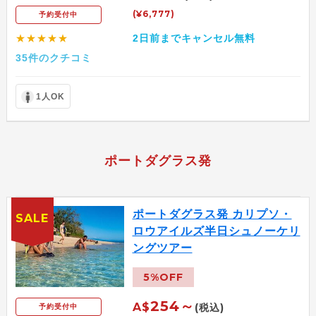
(¥6,777)
予約受付中
★★★★★
2日前までキャンセル無料
35件のクチコミ
1人OK
ポートダグラス発
ポートダグラス発 カリプソ・
SALE
ロウアイルズ半日シュノーケリ
ングツアー
5%OFF
254～
A$
(税込)
予約受付中