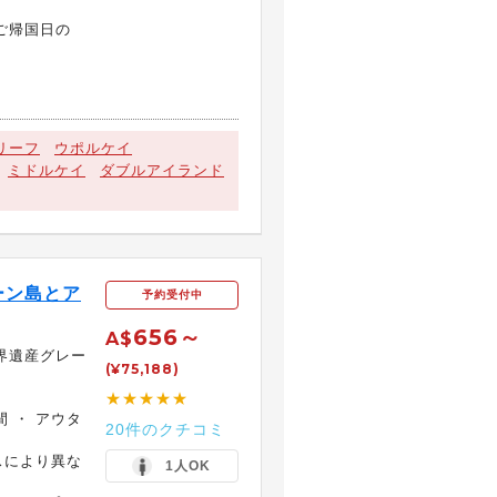
ご帰国日の
リーフ
ウポルケイ
ミドルケイ
ダブルアイランド
ーン島とア
予約受付中
656～
A$
界遺産グレー
(¥75,188)
★★★★★
間 ・ アウタ
20件のクチコミ
スにより異な
1人OK