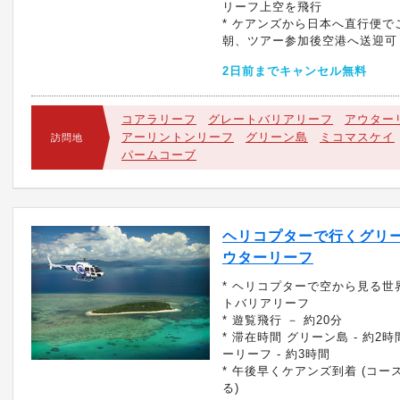
リーフ上空を飛行
* ケアンズから日本へ直行便で
朝、ツアー参加後空港へ送迎可
2日前までキャンセル無料
コアラリーフ
グレートバリアリーフ
アウター
アーリントンリーフ
グリーン島
ミコマスケイ
訪問地
パームコーブ
ヘリコプターで行くグリ
ウターリーフ
* ヘリコプターで空から見る世
トバリアリーフ
* 遊覧飛行 － 約20分
* 滞在時間 グリーン島 - 約2時
ーリーフ - 約3時間
* 午後早くケアンズ到着 (コー
る)