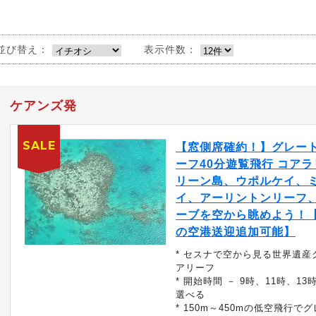
並び替え：
表示件数：
ケアンズ発
SALE
【窓側席確約！】グレー
ーフ40分遊覧飛行 コア
リーン島、ウポルケイ、
イ、アーリントンリーフ
ーブを空から眺めよう！
の空港送迎追加可能】
* セスナで空から見る世界遺産
アリーフ
* 開始時間 － 9時、11時、13
選べる
* 150m～450mの低空飛行で