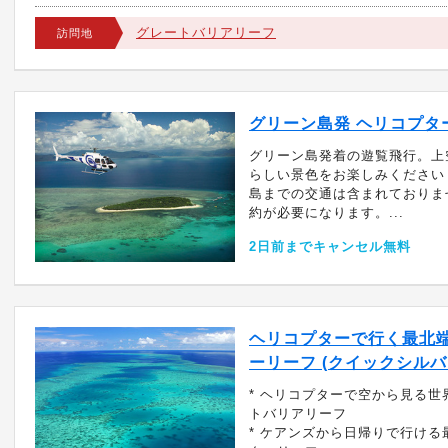
グレートバリアリーフ
訪問地
グリーン島発 ヘリコプタ
グリーン島発着の遊覧飛行。上
らしい景色をお楽しみください
島までの交通は含まれておりま
約が必要になります。...
2日前までキャンセル無料
ヘリコプターで行く最北
ーリーフ (クイックシルバ
* ヘリコプターで空から見る世
トバリアリーフ
* ケアンズから日帰りで行ける