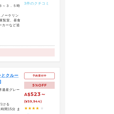
3件のクチコミ
約３～３．５時
ュノーケリン
展覧室、昼食
ーカーなど追
ーとクルー
予約受付中
]
5%OFF
界遺産グレー
523～
A$
(¥59,944)
に行ける
★★★★
★
1時間15分 ま