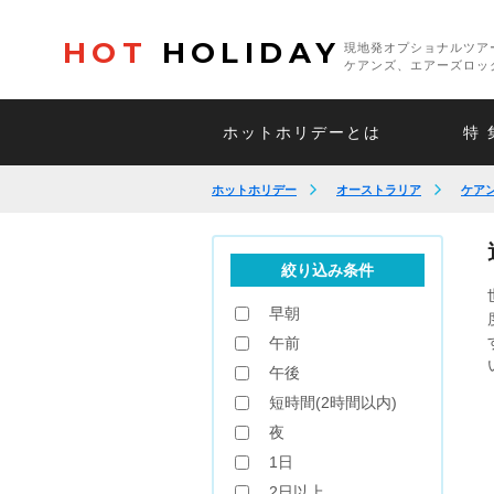
HOT
HOLIDAY
現地発オプショナルツア
ケアンズ、エアーズロッ
ホットホリデーとは
特 
ホットホリデー
オーストラリア
ケア
絞り込み条件
早朝
午前
午後
短時間(2時間以内)
夜
1日
2日以上