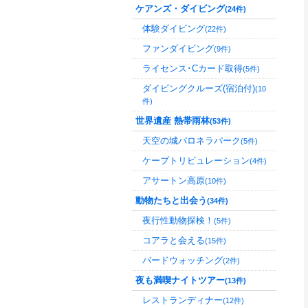
ケアンズ・ダイビング
(24件)
体験ダイビング
(22件)
ファンダイビング
(9件)
ライセンス･Cカード取得
(5件)
ダイビングクルーズ(宿泊付)
(10
件)
世界遺産 熱帯雨林
(53件)
天空の城パロネラパーク
(5件)
ケープトリビュレーション
(4件)
アサートン高原
(10件)
動物たちと出会う
(34件)
夜行性動物探検！
(5件)
コアラと会える
(15件)
バードウォッチング
(2件)
夜も満喫ナイトツアー
(13件)
レストランディナー
(12件)