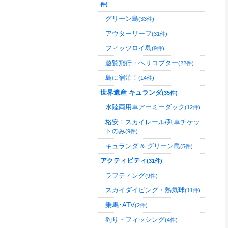
件)
グリーン島
(33件)
アウターリーフ
(31件)
フィッツロイ島
(9件)
遊覧飛行・ヘリコプター
(22件)
島に宿泊！
(14件)
世界遺産 キュランダ
(35件)
水陸両用車アーミーダック
(12件)
格安！スカイレール/列車チケッ
トのみ
(9件)
キュランダ & グリーン島
(5件)
アクティビティ
(31件)
ラフティング
(9件)
スカイダイビング・熱気球
(11件)
乗馬･ATV
(2件)
釣り・フィッシング
(4件)