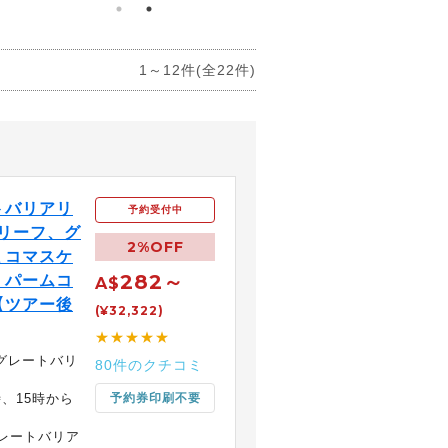
1～12件(全22件)
トバリアリ
予約受付中
ラリーフ、グ
2%OFF
ミコマスケ
282～
、パームコ
A$
【ツアー後
(¥32,322)
★★★★★
グレートバリ
80件のクチコミ
時、15時から
予約券印刷不要
グレートバリア