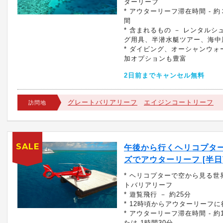
ターリーフ
* アウターリーフ滞在時間 - 
間
* 含まれるもの － レンタルシ
グ用具、半潜水艇ツアー、海中
* ダイビング、オーシャンウォ
加オプションも豊富
2日前までキャンセル無料
グレートバリアリーフ
エイジンコートリーフ
訪問地
SALE
午後から行くヘリコプタ
ズでアウターリーフ [半日
* ヘリコプターで空から見る世
トバリアリーフ
* 遊覧飛行 － 約25分
* 12時頃からアウターリーフ
* アウターリーフ滞在時間 - 約
たは 1時間30分