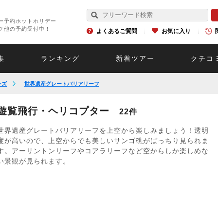
ー予約ホットホリデー
ク他の予約受付中！
よくあるご質問
お気に入り
集
ランキング
新着ツアー
クチコ
ンズ
世界遺産グレートバリアリーフ
遊覧飛行・ヘリコプター
22件
世界遺産グレートバリアリーフを上空から楽しみましょう！透明
度が高いので、上空からでも美しいサンゴ礁がばっちり見られま
す。アーリントンリーフやコアラリーフなど空からしか楽しめな
い景観が見られます。