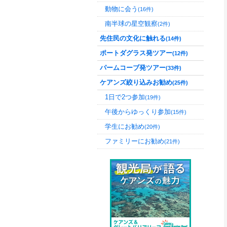
動物に会う
(16件)
南半球の星空観察
(2件)
先住民の文化に触れる
(14件)
ポートダグラス発ツアー
(12件)
パームコーブ発ツアー
(33件)
ケアンズ絞り込みお勧め
(25件)
1日で2つ参加
(19件)
午後からゆっくり参加
(15件)
学生にお勧め
(20件)
ファミリーにお勧め
(21件)