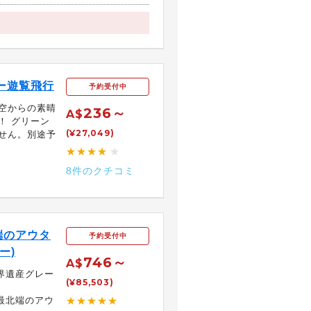
ー遊覧飛行
予約受付中
空からの素晴
236～
A$
！ グリーン
(¥27,049)
せん。別途予
★★★★
★
8件のクチコミ
端のアウタ
予約受付中
ー)
746～
A$
界遺産グレー
(¥85,503)
最北端のアウ
★★★★★