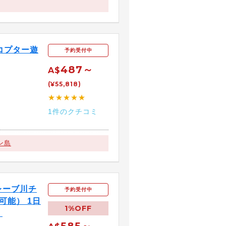
コプター遊
予約受付中
487～
A$
(¥55,818)
★★★★★
1件のクチコミ
ン島
レーブ川チ
予約受付中
可能） 1日
1%OFF
】