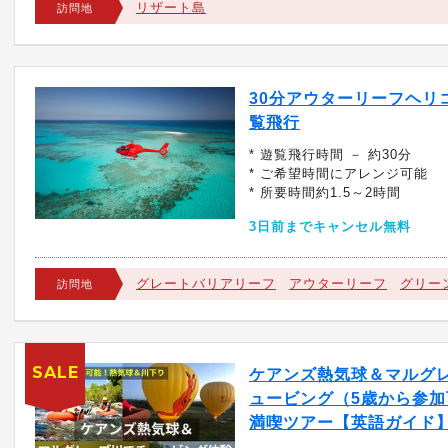
リザート島
訪問地
30分アウターリーフヘリ
覧飛行
* 遊覧飛行時間 － 約30分
* ご希望時間にアレンジ可能
* 所要時間約1.5～2時間
3日前までキャンセル無料
グレートバリアリーフ
アウターリーフ
グリー
訪問地
SALE
ケアンズ熱気球＆マルグ
ュービング（5歳から参加
満喫ツアー【英語ガイド