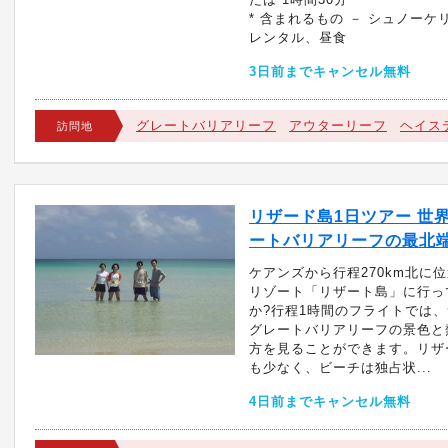
* 含まれるもの － シュノーケ
レンタル、昼食
3日前までキャンセル無料
グレートバリアリーフ
アウターリーフ
ヘイス
訪問地
リザード島1日ツアー 世
ートバリアリーフの最北
ケアンズから行程270km北に
リゾート「リザート島」に行っ
か?行程1時間のフライトでは
グレートバリアリーフの景色と
方を見ることができます。リザ
も少なく、ビーチは独占状...
4日前までキャンセル無料