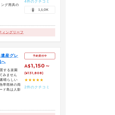
4件のクチコミ
リング用具の
1人OK
ティングリーフ
界遺産グレ
予約受付中
端へ
1,150～
A$
位置する楽園
(¥131,808)
てみません
、素晴らしい
★★★★★
熱帯雨林の両
2件のクチコミ
ード島は人影