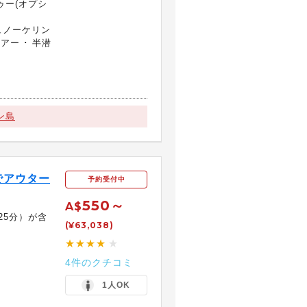
ゥー(オプシ
ュノーケリン
アー ･ 半潜
ン島
でアウター
予約受付中
550～
A$
25分）が含
(¥63,038)
★★★★
★
4件のクチコミ
1人OK