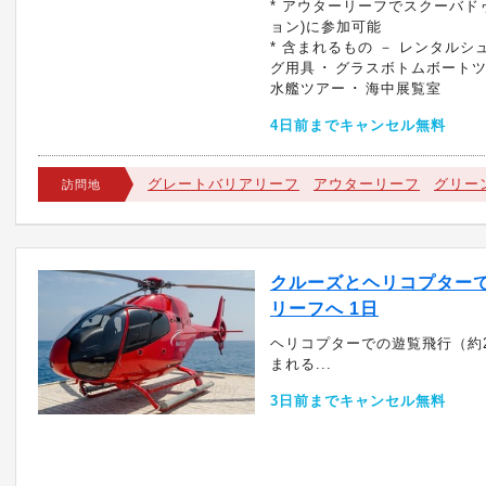
* アウターリーフでスクーバド
ョン)に参加可能
* 含まれるもの － レンタルシ
グ用具 ･ グラスボトムボートツ
水艦ツアー ･ 海中展覧室
4日前までキャンセル無料
グレートバリアリーフ
アウターリーフ
グリー
訪問地
クルーズとヘリコプター
リーフへ 1日
ヘリコプターでの遊覧飛行（約
まれる...
3日前までキャンセル無料