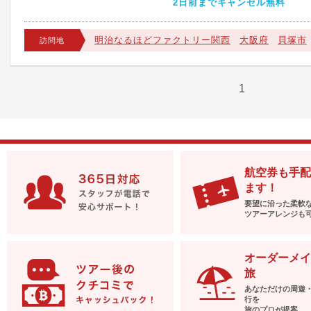
2日前までキャンセル無料
明治なるほどファクトリー関西
大阪府
貝塚市
訪問地
1
航空券も手配
ます！
要望に沿った柔軟
ツアーアレンジも
オーダーメイ
旅
あなただけの周遊
行を
旅のプロが提案