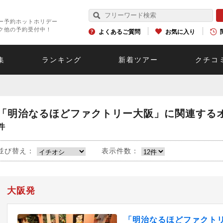
ー予約ホットホリデー
ク他の予約受付中！
よくあるご質問
お気に入り
集
ランキング
新着ツアー
クチコ
「明治なるほどファクトリー大阪」に関連する
件
並び替え：
表示件数：
大阪発
「明治なるほどファクト