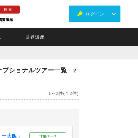
ログイン
閲覧履歴
ミ
世界遺産
オプショナルツアー一覧
2
1～2件(全2件)
リー大阪」
情報ページ