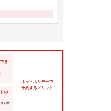
でき
な
可
ホットホリデーで
予約するメリット
ドの
・個人旅