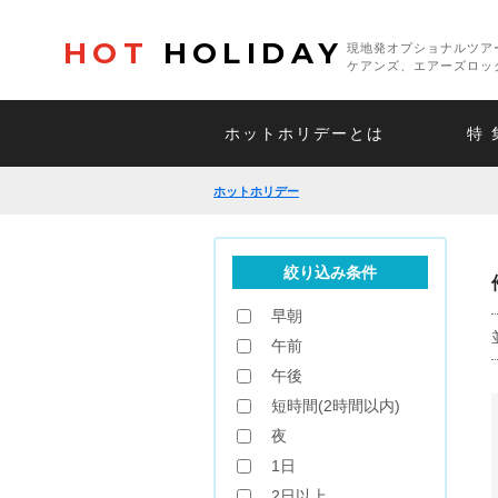
HOT
HOLIDAY
現地発オプショナルツア
ケアンズ、エアーズロッ
ホットホリデーとは
特 
ホットホリデー
絞り込み条件
早朝
午前
午後
短時間(2時間以内)
夜
1日
2日以上