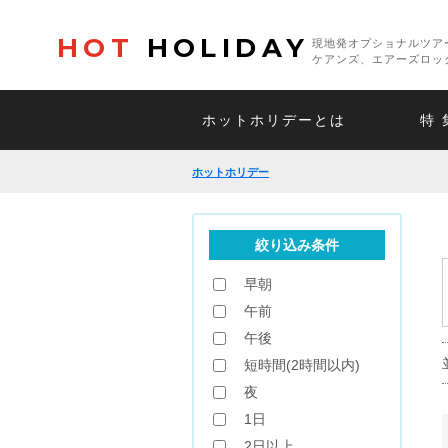
HOT
HOLIDAY
現地発オプショナルツア
ケアンズ、エアーズロッ
ホットホリデーとは
特 
ホットホリデー
絞り込み条件
早朝
午前
午後
短時間(2時間以内)
夜
1日
2日以上