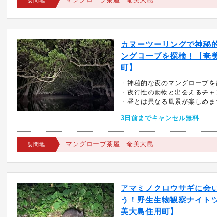
マングローブ茶屋
奄美大島
訪問地
カヌーツーリングで神秘
ングローブを探検！【奄
町】
・神秘的な夜のマングローブを
・夜行性の動物と出会えるチャ
・昼とは異なる風景が楽しめま
3日前までキャンセル無料
マングローブ茶屋
奄美大島
訪問地
アマミノクロウサギに会
う！野生生物観察ナイト
美大島住用町】