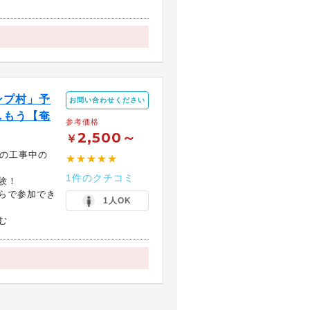
ンプ村」予
お問い合わせください
しもう【奄
参考価格
2,500～
￥
村の工事中の
★★★★★
1件のクチコミ
験！
らで参加でき
1人OK
む