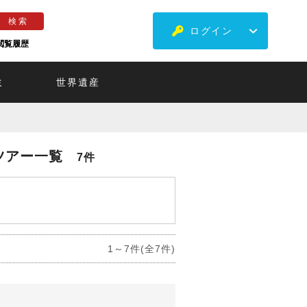
ログイン
閲覧履歴
ミ
世界遺産
ツアー一覧
7件
1～7件(全7件)