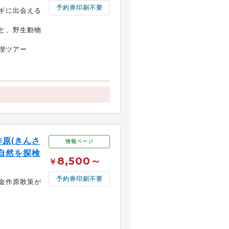
予約券印刷不要
ギに出会える
と、野生動物
喫ツアー
原(きんさ
情報ページ
自然を探検
8,500～
￥
予約券印刷不要
金作原散策が