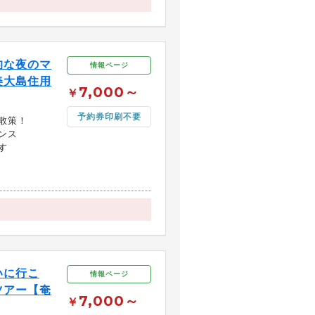
的な夜のマ
情報ページ
美大島住用
7,000～
￥
予約券印刷不要
散策！
ンス
す
いに行こ
情報ページ
ツアー【奄
7,000～
￥