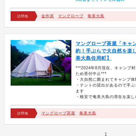
金作原
マングローブ
奄美大島
訪問地
マングローブ茶屋「キャ
約！手ぶらで大自然を楽
美大島住用町】
***2024年8月現在、キャンプ
ため受付中止***
・大自然に囲まれてキャンプ体
・テントの貸出があるので手ぶ
ます
・格安で奄美大島の滞在を楽し
マングローブ茶屋
奄美大島
訪問地
1