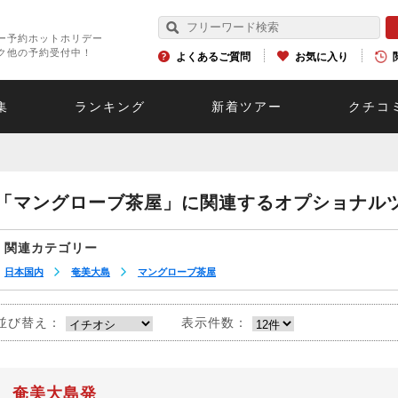
ー予約ホットホリデー
ク他の予約受付中！
よくあるご質問
お気に入り
集
ランキング
新着ツアー
クチコ
「マングローブ茶屋」に関連するオプショナル
関連カテゴリー
日本国内
奄美大島
マングローブ茶屋
並び替え：
表示件数：
奄美大島発