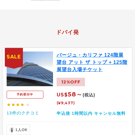
ドバイ発
バージュ・カリファ 124階展
SALE
望台 アット ザ トップ + 125階
展望台入場チケット
12%OFF
58～
US$
(税込)
予約受付中
(¥9,437)
★★★★
★
13件のクチコミ
申込後 1時間以内 キャンセル無料
1人OK