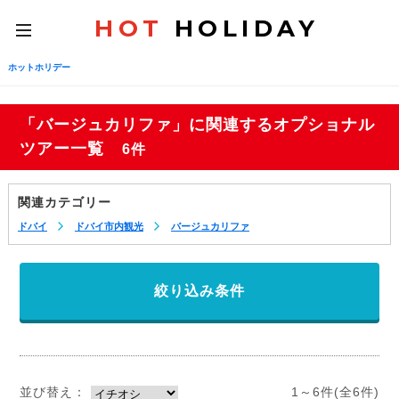
HOT
HOLIDAY
toggle
navigation
ホットホリデー
「バージュカリファ」に関連するオプショナル
ツアー一覧
6件
関連カテゴリー
ドバイ
ドバイ市内観光
バージュカリファ
絞り込み条件
並び替え：
1～6件(全6件)