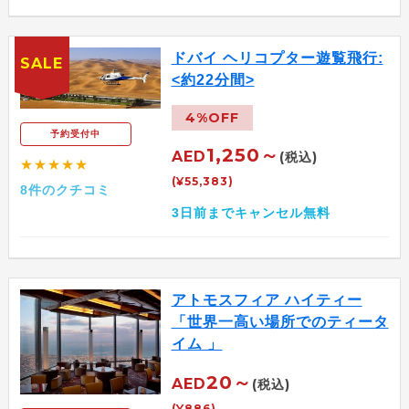
ドバイ ヘリコプター遊覧飛行:
SALE
<約22分間>
4%OFF
予約受付中
1,250～
AED
(税込)
★★★★★
(¥55,383)
8件のクチコミ
3日前までキャンセル無料
アトモスフィア ハイティー
「世界一高い場所でのティータ
イム 」
20～
AED
(税込)
(¥886)