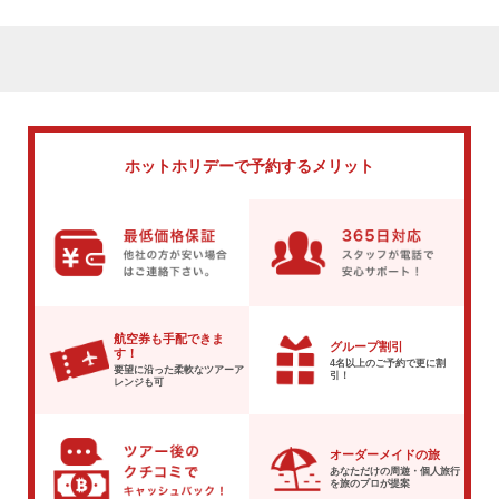
ホットホリデーで
予約するメリット
航空券も手配できま
グループ割引
す！
4名以上のご予約で
更に割
要望に沿った柔軟な
ツアーア
引！
レンジも可
オーダーメイドの旅
あなただけの周遊・個人旅行
を
旅のプロが提案