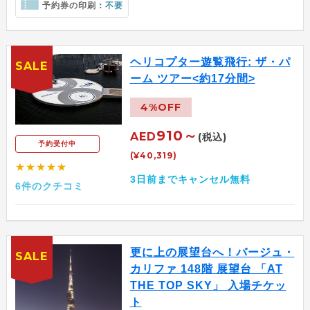
予約券の印刷：
不要
ヘリコプター遊覧飛行: ザ・パ
SALE
ーム ツアー<約17分間>
4%OFF
910～
AED
(税込)
予約受付中
(¥40,319)
★★★★★
3日前までキャンセル無料
6件のクチコミ
更に上の展望台へ！バージュ・
SALE
カリファ 148階 展望台 「AT
THE TOP SKY」 入場チケッ
ト